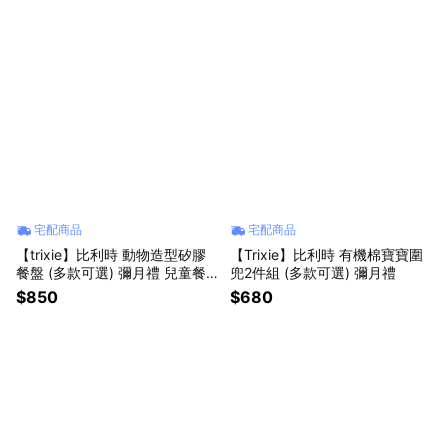
宅配商品
宅配商品
【trixie】比利時 動物造型矽膠
【Trixie】比利時 有機棉寶寶圍
餐盤 (多款可選) 彌月禮 兒童餐
兜2件組 (多款可選) 彌月禮
具
$850
$680