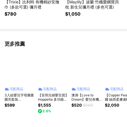
【Trixie】比利時 有機棉紗安撫
【Maylily】波蘭 竹纖愛睏寶貝
巾 (多款可選) 彌月禮
枕 新生兒彌月禮 (多色可選)
$780
$1,050
更多推薦
看更多
宅配商品
宅配商品
宅配商品
宅配商品
3入組嬰兒字母圖案
【安琪兒婦嬰百貨】
澳洲【Love to
【Copper Pe
圍兜套裝
Hoppetta 多功能紗
Dream】嬰兒有機棉
國 絲滑柔膚連
Babyshower 新生兒
布包巾-彩色蘑菇
小方巾(紗布巾)-3入
巾-迪士尼系列
$599
$1,555
$520
$560
$2,050
禮 滿月禮｜媽媽寶
組
克斯系列 (多款
2.0%
寶
彌月禮