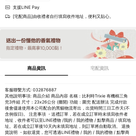
支援LINE Pay
[宅配商品]由收禮者自行填寫收件地址，便利又貼心。
商品資訊
宅配資訊
客服聯繫方式: 032876887
其他說明事項: 商品介紹 商品內容 名稱：比利時Trixie 有機棉三角
兜3件組 尺寸：23x26公分 (攤開) 功能：圍兜 配送辦法 完成付款
後會儘速使用本公司配合的黑貓物流寄出，出貨時間三日工作天(不
含例假日)。 注意事項 ・送禮訂單，若在成立訂單時未填寫收件者
地址，收件者可以至LINE禮物 /我的 / 我的禮物 / 點擊商品 / 填寫地
址。若在成立訂單後10天內未填寫地址，則訂單將自動取消。 退換
貨說明 ・如欲退貨，您可透過LINE禮物 / 我的 / 我的禮物 / 點擊商