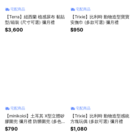
宅配商品
宅配商品
【Terra】紐西蘭 植感尿布 黏貼
【Trixie】比利時 動物造型寶寶
型/箱裝 (尺寸可選) 彌月禮
安撫巾 (多款可選) 彌月禮
$3,600
$950
宅配商品
宅配商品
【minikoioi】土耳其 X型立體矽
【Trixie】比利時 動物造型感統
膠圍兜 彌月禮 防髒圍兜 (多色可
方塊玩偶 (多款可選) 彌月禮
選)
$790
$1,080