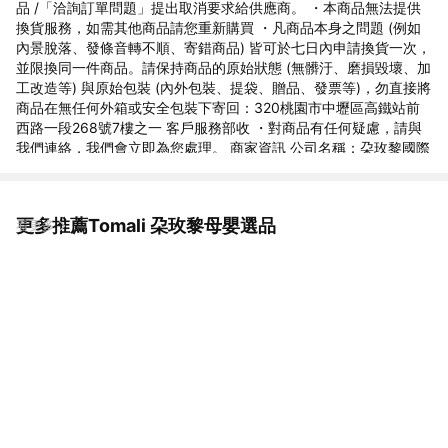
品 /「洽詢訂單問題」提出取消要求給供應商。 ・本商品無法提供
換貨服務，如需其他商品請您重新購買 ・凡商品本身之問題 (例如
內景脫落、發條音轉不順、寄錯商品) 皆可於七日內申請換貨一次，
並限換同一件商品。請保持商品的原始狀態 (無髒汙、磨損毀壞、加
工改造等) 與原始包裝 (內外包裝、提袋、贈品、發票等)，勿直接將
商品在無任何外箱或安全包裝下寄回：320桃園市中壢區高鐵站前
西路一段268號7樓之一 客戶服務部收 ・對商品有任何疑慮，請與
我們連絡，我們會立即為您處理。 商家資訊 公司名稱：朶玫黎國際
數位行銷有限公司 地址：320桃園市中壢區高鐵站前西路一段268
號7樓之一 統一編號：54631617 負責人：范育菁 客服電話：03-
287 6887 客服信箱：wendy@tomali.com.tw 客服時段：週一~週
更多推薦Tomali 朶玫黎母嬰選品
看更多
五 9:00~18:00 商檢字號M74086