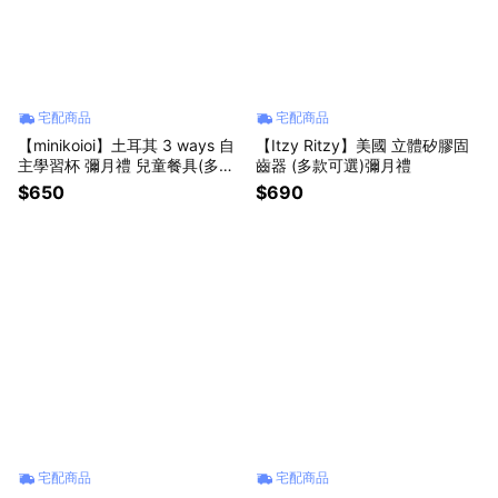
宅配商品
宅配商品
【minikoioi】土耳其 3 ways 自
【Itzy Ritzy】美國 立體矽膠固
主學習杯 彌月禮 兒童餐具(多色
齒器 (多款可選)彌月禮
可選)
$650
$690
宅配商品
宅配商品