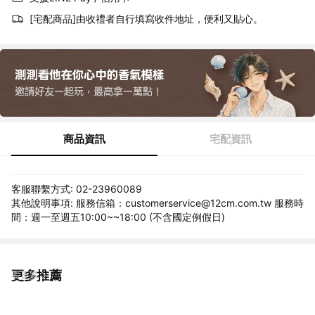
[宅配商品]由收禮者自行填寫收件地址，便利又貼心。
商品資訊
宅配資訊
客服聯繫方式: 02-23960089
其他說明事項: 服務信箱：customerservice@12cm.com.tw 服務時
間：週一至週五10:00~~18:00 (不含國定例假日)
更多推薦
看更多