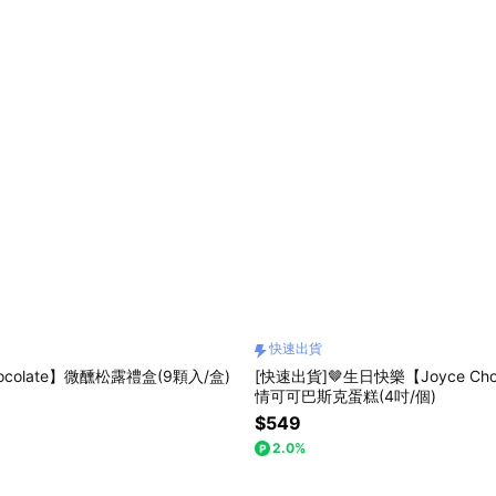
快速出貨
hocolate】微醺松露禮盒(9顆入/盒)
[快速出貨]🤎生日快樂【Joyce Cho
情可可巴斯克蛋糕(4吋/個)
$549
2.0%