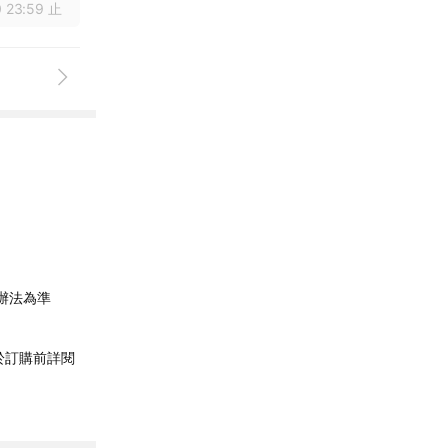
 23:59 止
辦法為準
於訂購前詳閱