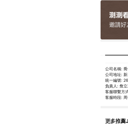
公司名稱: 
公司地址: 
統一編號: 26
負責人: 詹
客服聯繫方式: 0
客服時段: 周一
更多推薦J
看更多