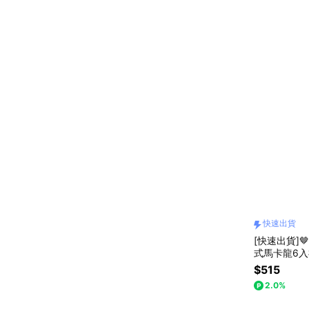
快速出貨
[快速出貨]🤎
式馬卡龍6
$515
2.0%