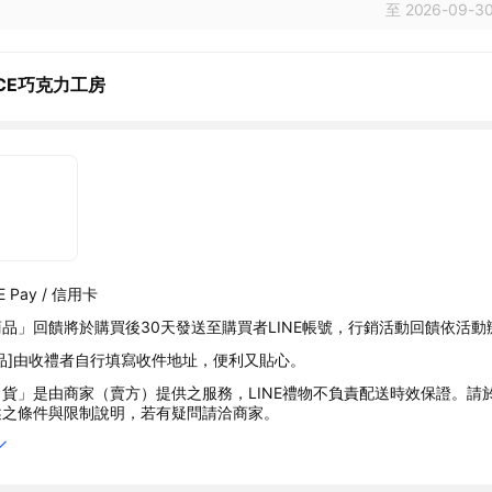
至 2026-09-30
YCE巧克力工房
 Pay / 信用卡
品」回饋將於購買後30天發送至購買者LINE帳號，行銷活動回饋依活動
品]由收禮者自行填寫收件地址，便利又貼心。
貨」是由商家（賣方）提供之服務，LINE禮物不負責配送時效保證。請
述之條件與限制說明，若有疑問請洽商家。