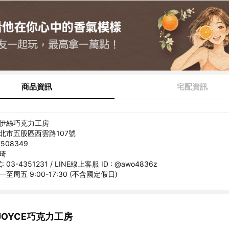
商品資訊
宅配資訊
喬伊絲巧克力工房
新北市五股區西雲路107號
508349
立琦
3-4351231 / LINE線上客服 ID : @awo4836z
至周五 9:00-17:30 (不含國定假日)
OYCE巧克力工房