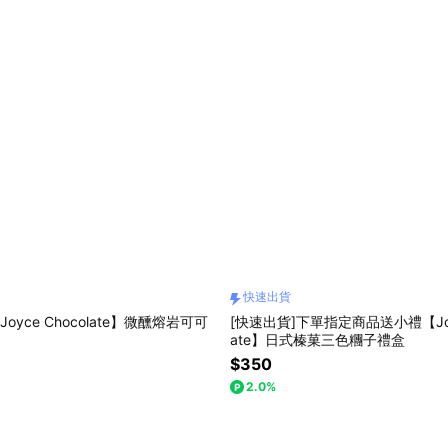
快速出貨
oyce Chocolate】微醺熔岩可可
[快速出貨]下單指定商品送小禮【Joyc
ate】日式榛菓三色糰子禮盒
$350
2.0%