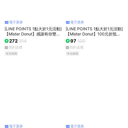
電子票券
電子票券
[LINE POINTS 1點大於1元活動]
[LINE POINTS 1點大於1元活動]
【Mister Donut】感謝有你雙倍
【Mister Donut】100元折抵金
打氣 雙人午茶組合好禮即享券
好禮即享券(甜甜圈)
272
314
97
100
(甜甜圈)
預約送禮
預約送禮
有兌換期
有兌換期
電子票券
電子票券