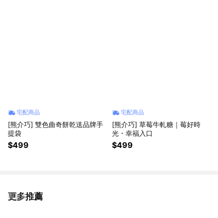
宅配商品
宅配商品
[熊介巧] 雙色曲奇餅乾送品牌手
[熊介巧] 草莓牛軋糖｜莓好時
提袋
光・幸福入口
$499
$499
更多推薦
看更多