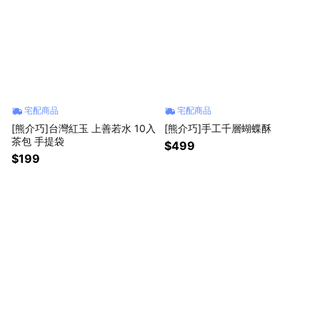
宅配商品
宅配商品
[熊介巧]台灣紅玉 上善若水 10入
[熊介巧]手工千層蝴蝶酥
茶包 手提袋
$499
$199