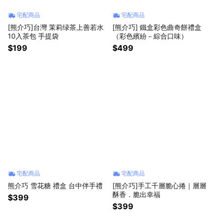
宅配商品
宅配商品
[熊介巧]台灣 茉莉绿茶上善若水
[熊介巧] 鐵盒彩色曲奇餅禮盒
10入茶包 手提袋
（彩色繽紛－綜合口味）
$199
$499
宅配商品
宅配商品
熊介巧 雪花糖 禮盒 台中伴手禮
[熊介巧]手工千層脆心捲｜層層
酥香．脆出幸福
$399
$399