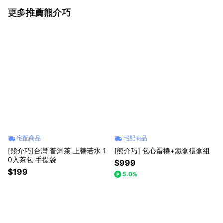
更多推薦熊介巧
看更多
宅配商品
宅配商品
[熊介巧]台灣 普洱茶 上善若水 1
[熊介巧] 包心蛋捲+鐵盒禮盒組
0入茶包 手提袋
$999
$199
5.0%