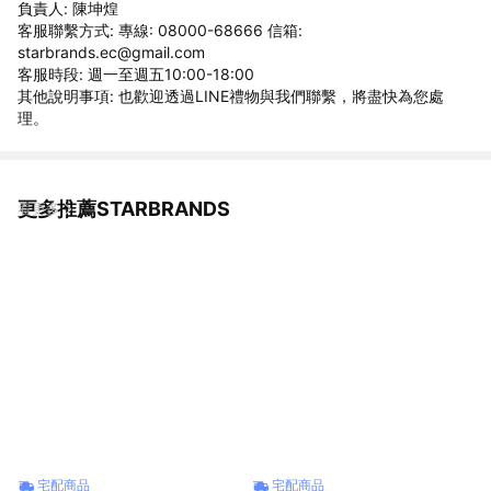
負責人: 陳坤煌
客服聯繫方式: 專線: 08000-68666 信箱:
starbrands.ec@gmail.com
客服時段: 週一至週五10:00-18:00
其他說明事項: 也歡迎透過LINE禮物與我們聯繫，將盡快為您處
理。
更多推薦STARBRANDS
看更多
宅配商品
宅配商品