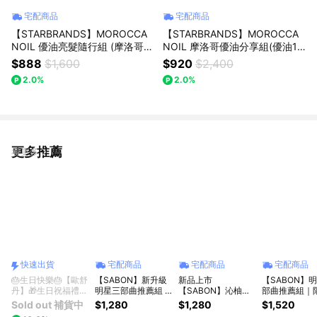
宅配商品
宅配商品
【STARBRANDS】MOROCCA
【STARBRANDS】MOROCCA
NOIL 優油亮髮隨行組 (摩洛哥優
NOIL 摩洛哥優油分享組(優油10
油25ML+迷你板梳) ★附STARB
MLx3+輕優油10MLx3) ★附MO
$888
$1,600
$920
$2,400
RANDS紙袋
ROCCANOIL品牌紙袋
2.0%
2.0%
更多推薦
看更多
快速出貨
宅配商品
宅配商品
宅配商品
🎂生日快樂🎂【歐舒
【SABON】新升級
新品上市
【SABON】
丹】🎁生日祝福禮🎁
明星三部曲推薦組 -
【SABON】沁柚莫
部曲推薦組｜
(護手霜+沐浴油+枕
綠玫瑰 | 生日禮物 |
西多明星三部曲推薦
型金湯匙珍藏組 
Sold out 補貨中
$1,280
$1,280
$1,520
巾噴霧+禮盒)
情人節禮物
組 | 限量系列
物獨家 x 哈