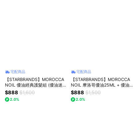
宅配商品
宅配商品
【STARBRANDS】MOROCCA
【STARBRANDS】MOROCCA
NOIL 優油經典護髮組 (優油迷你
NOIL 摩洛哥優油25ML + 優油
板梳+摩洛哥優油 / 輕優油 25M
摩鏡 ★附STARBRANDS紙袋
$888
$1,600
$888
$1,500
L) 兩款可選 ★附STARBRANDS
2.0%
2.0%
紙袋