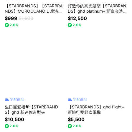
【STARBRANDS】【STARBRA
打造你的高光髮型【STARBRAN
NDS】MOROCCANOIL 摩洛哥
DS】ghd platinum+ 新白金造型
優油旅行組(摩洛哥優油25ML
夾(黑)
$999
$1,600
$12,500
+輕優油10MLx2 ) ★附STARBR
2.0%
2.0%
ANDS紙袋
宅配商品
宅配商品
生日寵愛禮💝【STARBRAND
【STARBRANDS】ghd flight+
S】ghd 新迷你造型夾
新旅行雙頻吹風機
$10,500
$5,500
2.0%
2.0%