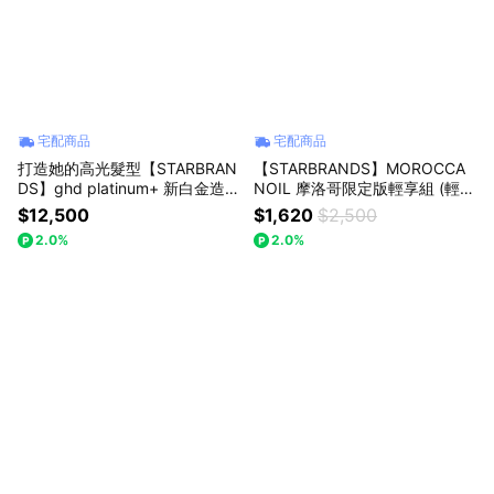
宅配商品
宅配商品
打造她的高光髮型【STARBRAN
【STARBRANDS】MOROCCA
DS】ghd platinum+ 新白金造型
NOIL 摩洛哥限定版輕享組 (輕優
夾(白)
油25ML + 紫色優油25ML + 優
$12,500
$1,620
$2,500
油摩鏡) ★附MOROCCANOIL品
2.0%
2.0%
牌紙袋