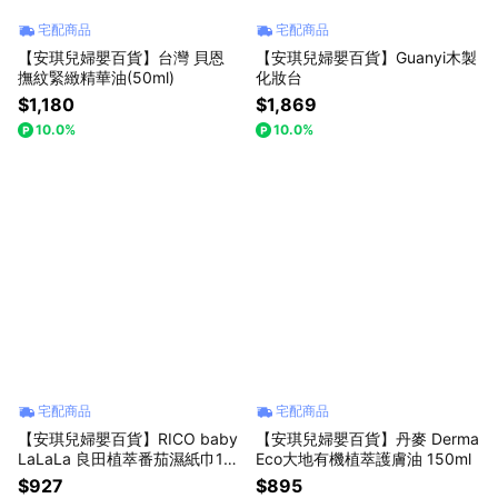
宅配商品
宅配商品
【安琪兒婦嬰百貨】台灣 貝恩
【安琪兒婦嬰百貨】Guanyi木製
撫紋緊緻精華油(50ml)
化妝台
$1,180
$1,869
10.0%
10.0%
宅配商品
宅配商品
【安琪兒婦嬰百貨】RICO baby
【安琪兒婦嬰百貨】丹麥 Derma
LaLaLa 良田植萃番茄濕紙巾10
Eco大地有機植萃護膚油 150ml
0抽X10包/箱
$927
$895