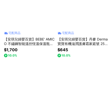
宅配商品
宅配商品
【安琪兒婦嬰百貨】BEBE' AMIC
【安琪兒婦嬰百貨】丹麥 Derma
O 不鏽鋼智能溫控恆溫保溫瓶35
寶寶有機滋潤護膚霜家庭號 250
0ml
ml
$1,700
$645
10.0%
10.0%