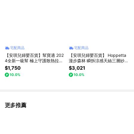
宅配商品
宅配商品
【安琪兒婦嬰百貨】幫寶適 202
【安琪兒婦嬰百貨】 Hoppetta
4全新一級幫 極上守護散熱拉拉
漫步森林 瞬拆涼感天絲三層紗防
褲M 126片【箱購】
踢背心(可拆替換透氣排汗網眼
$1,750
$3,021
布)-嬰童(0-3歲)
10.0%
10.0%
更多推薦
看更多