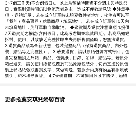
3~7個工作天(不含例假日)。 以上為預估時間皆不含週末與特殊節
日，實際到貨時間仍以物流業者為主，造成不便敬請見諒 ◆注意事
項 ・送禮訂單，若在成立訂單時未填寫收件者地址，收件者可以至
「我的 / 商品票券 / 點擊商品 / 填寫地址。 若在成立訂單後10天內
未填寫地址，則訂單將自動取消。 ◆鑑賞期及退貨注意事項 1.提供
7天鑑賞期之權益(含例假日，此為考慮期並非試用期)。若商品如經
拆封、使用、以致缺乏完整性即失去再販售價值時，恕無法退貨。
2.退貨商品須為全新狀態且包裝完整商品（保持退貨商品、內外包
裝、贈品等之完整性）。 3.若要退貨，請以原始包裝方式寄回，包
含完整無損之外箱、商品、包裝紙，目錄、吊牌、贈品等。若原外
箱已遺失，請另使用紙箱包覆於商品原廠包裝外，切勿直接於原包
裝上黏貼紙張或書寫文字，來做寄送。若原盒內所有物品有損壞或
遺失，恕不接受退貨。 4.7天鑑賞期，不可適用於以下情況，如留
有污漬、磨損、有異味、配件不全等，恕不接受退貨。 5.因電腦解
析度及螢幕等問題會有色差差異，以收到的商品實品為準。 6.下單
前欲確認貨量及任何問題歡迎使用聊聊洽詢，國定假日、例假日賣
更多推薦安琪兒婦嬰百貨
看更多
場暫停回覆訊息及出貨。 ◆商家資訊 公司名稱:安琪兒婦嬰百貨 地
址:新北市中和區建康路10號2樓 統一編號 : 86319700 客服電話 :
02-7709-5899 Line官方客服 : @angelbaby1985 服務時間 : 國定
上班日 10:00-18:00