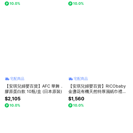
10.0%
10.0%
宅配商品
宅配商品
【安琪兒婦嬰百貨】AFC 華舞．
【安琪兒婦嬰百貨】RICObaby
膠原蛋白飲 10瓶/盒 (日本原裝)
金盞花有機天然特厚濕紙巾禮盒
組
$2,105
$1,560
10.0%
10.0%