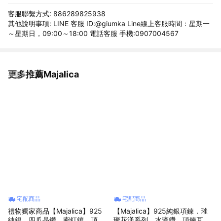
客服聯繫方式: 886289825938
其他說明事項: LINE 客服 ID:@giumka Line線上客服時間：星期一
～星期日，09:00～18:00 電話客服 手機:0907004567
更多推薦Majalica
看更多
宅配商品
宅配商品
禮物獨家商品【Majalica】925
【Majalica】925純銀項鍊．璀
純銀．四爪晶鑽．密釘鑲．項鍊
璨花漾系列．水滴鑽．項鍊耳環