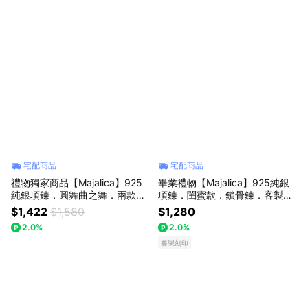
宅配商品
宅配商品
禮物獨家商品【Majalica】925
畢業禮物【Majalica】925純銀
純銀項鍊．圓舞曲之舞．兩款任
項鍊．閨蜜款．鎖骨鍊．客製刻
選
字
$1,422
$1,580
$1,280
2.0%
2.0%
客製刻印