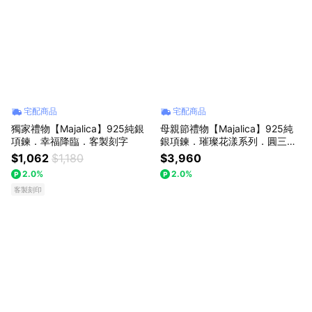
宅配商品
宅配商品
獨家禮物【Majalica】925純銀
母親節禮物【Majalica】925純
項鍊．幸福降臨．客製刻字
銀項鍊．璀璨花漾系列．圓三角
形鑽．項鍊耳環套組
$1,062
$1,180
$3,960
2.0%
2.0%
客製刻印