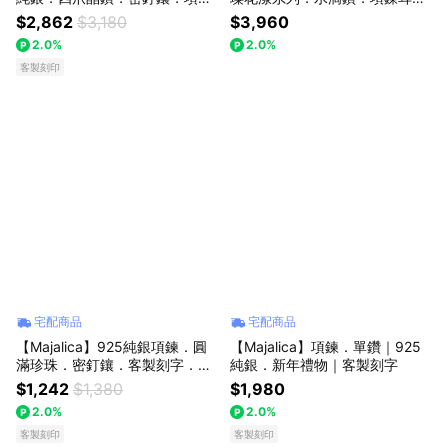
耳環組．客製刻字
套組
$2,862
$3,180
$3,960
2.0%
2.0%
客製刻印
宅配商品
宅配商品
【Majalica】925純銀項鍊．圓
【Majalica】項鍊．單鑽｜925
滿珍珠．密釘鑲．客製刻字．母
純銀．新年禮物｜客製刻字
親節推薦禮物
$1,242
$1,380
$1,980
2.0%
2.0%
客製刻印
客製刻印