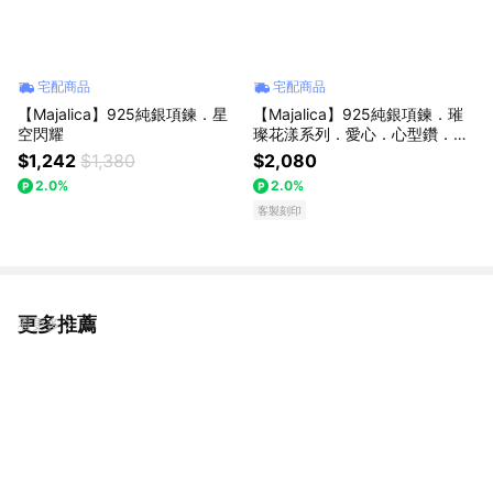
宅配商品
宅配商品
【Majalica】925純銀項鍊．星
【Majalica】925純銀項鍊．璀
空閃耀
璨花漾系列．愛心．心型鑽．客
製化刻字
$1,242
$1,380
$2,080
2.0%
2.0%
客製刻印
更多推薦
看更多