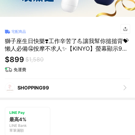
宅配商品
獅子座生日快樂❣️工作辛苦了💪讓我幫你搥搥背💝
懶人必備🤤按摩不求人✨【KINYO】螢幕顯示9段
舒緩筋膜槍 (FG-65)✨生日禮物✨情人節禮物✨聖
$899
$1,580
誕節✨ (SHOPPING99)
免運費
SHOPPING99
LINE Pay
最高4%
LINE Bank
單筆滿額