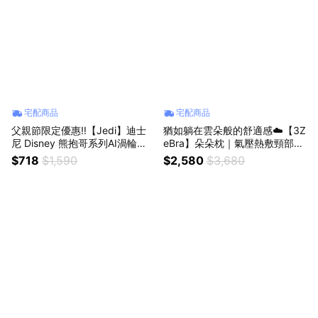
宅配商品
宅配商品
父親節限定優惠‼️【Jedi】迪士
猶如躺在雲朵般的舒適感☁️【3Z
尼 Disney 熊抱哥系列AI渦輪掛
eBra】朵朵枕｜氣壓熱敷頸部按
脖風扇✨自帶巨星風彩✨聖誕禮
摩器✨立體滾輪揉捏✨ 6片 3D
$718
$1,590
$2,580
$3,680
物 交換禮物 聖誕節 (SHOPPING
分層氣囊 (SHOPPING99)
99)