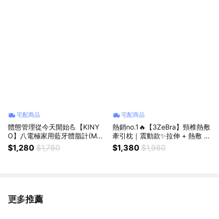
和協調能力 💪🏻遠離電子產品
享受健康戶外活動【Shopping9
9】
宅配商品
宅配商品
體態管理從今天開始💪【KINY
熱銷no.1🔥【3ZeBra】頸椎熱敷
O】八電極家用藍牙體脂計(MS-
牽引枕｜震動款✨拉伸 + 熱敷 2i
6670) ✨58項數據分析✨APP同
n1 頸部護理✨生日禮物 (SHOPP
$1,280
$1,780
$1,380
$1,980
步追蹤✨體態管理必備 (SHOPPI
ING99)
NG99)
更多推薦
看更多