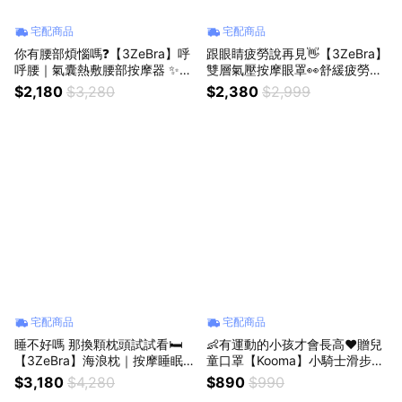
宅配商品
宅配商品
你有腰部煩惱嗎❓【3ZeBra】呼
跟眼睛疲勞說再見👋【3ZeBra】
呼腰｜氣囊熱敷腰部按摩器 ✨貼
雙層氣壓按摩眼罩👀舒緩疲勞的
合腰部曲線✨七種仿真按摩手法
雙眼(SHOPPING99)
$2,180
$3,280
$2,380
$2,999
✨六顆能量磁石(SHOPPING99)
宅配商品
宅配商品
睡不好嗎 那換顆枕頭試試看🛏️
👶有運動的小孩才會長高❤️贈兒
【3ZeBra】海浪枕｜按摩睡眠兩
童口罩【Kooma】小騎士滑步
用枕✨按摩＋睡眠 兩項合一✨ (S
車-3色任選🎉台灣檢驗合格🎉讓
$3,180
$4,280
$890
$990
HOPPING99)
孩子快樂運動🎉培養孩子平衡感