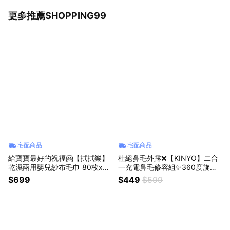
更多推薦SHOPPING99
看更多
宅配商品
宅配商品
給寶寶最好的祝福🤗【拭拭樂】
杜絕鼻毛外露❌【KINYO】二合
乾濕兩用嬰兒紗布毛巾 80枚x12
一充電鼻毛修容組✨360度旋轉
盒-箱購 爸媽的小幫手💪 (Shopp
刀頭 (CL-618) (SHOPPING99)
$699
$449
$599
ing99)