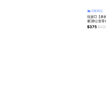
宅配商品
現貨💥【果
量|辦公室零
名產|生日禮
$375
$60