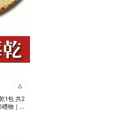
1包 共2
0禮物｜