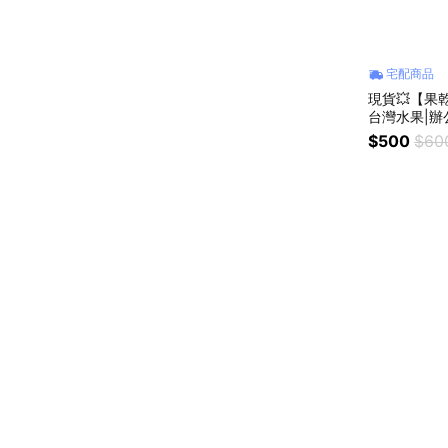
宅配商品
現貨💥【果
台灣水果|辦
物|母親節|
$500
$60