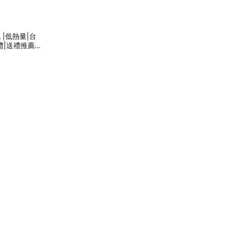
|低熱量|台
禮|送禮推薦|