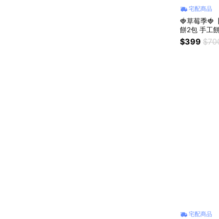
宅配商品
🍓草莓季
餅2包 手工
禮
$399
$70
宅配商品