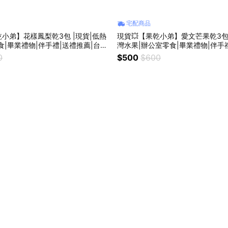
宅配商品
乾小弟】花樣鳳梨乾3包 |現貨|低熱
現貨💥【果乾小弟】愛文芒果乾3包 
食|畢業禮物|伴手禮|送禮推薦|台灣
灣水果|辦公室零食|畢業禮物|伴手
物|為你打氣|母親節
520禮物｜生日禮物｜為你打氣
0
$500
$600