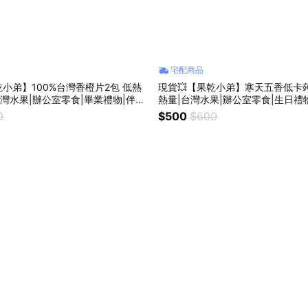
宅配商品
乾小弟】100%台灣香橙片2包 低熱
現貨💥【果乾小弟】寒天五香低卡蒟
台灣水果|辦公室零食|畢業禮物|伴手
熱量|台灣水果|辦公室零食|生日禮
|520禮物｜生日禮物｜為你打氣
業禮物|母親節
0
$500
$600