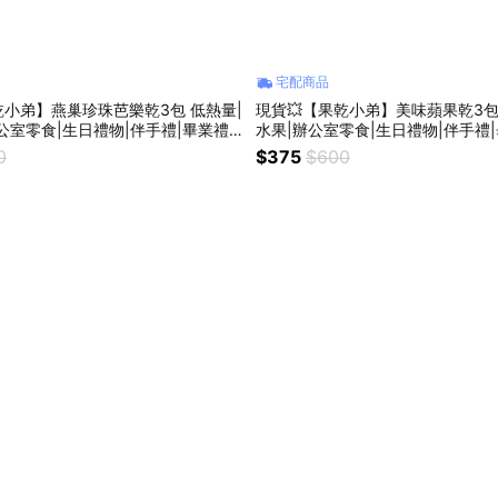
宅配商品
乾小弟】燕巢珍珠芭樂乾3包 低熱量|
現貨💥【果乾小弟】美味蘋果乾3包
公室零食|生日禮物|伴手禮|畢業禮
水果|辦公室零食|生日禮物|伴手禮
台灣名產
親節|台灣名產
0
$375
$600