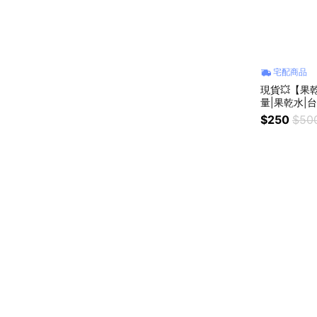
宅配商品
現貨💥【果
量|果乾水|
禮|送禮推薦
$250
$50