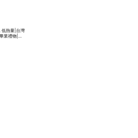
 低熱量|台灣
|畢業禮物|母