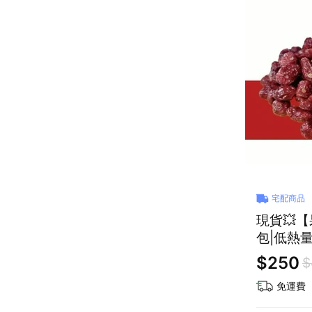
宅配商品
現貨💥
包|低熱量
生日禮物
$250
$
免運費