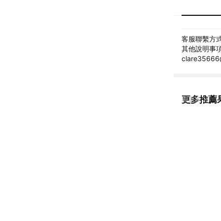
客服聯繫方式: 
其他說明事項
clare356
更多推薦
看更多