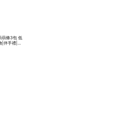
蒻條3包 低
物|伴手禮|畢