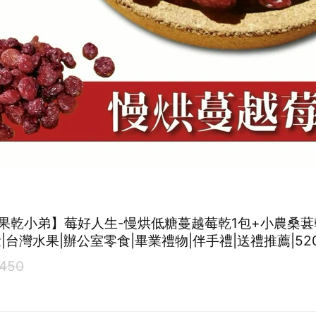
【果乾小弟】莓好人生-慢烘低糖蔓越莓乾1包+小農桑葚乾
|台灣水果|辦公室零食|畢業禮物|伴手禮|送禮推薦|52
｜為你打氣
450