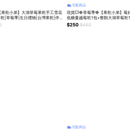
宅配商品
【果乾小弟】大湖草莓果乾手工雪花
現貨💥🍓草莓季🍓【果乾小弟】莓
餅乾|草莓季|生日禮物|台灣果乾|伴手
低糖蔓越莓乾1包+整顆大湖草莓乾1
熱量|台灣水果|辦公室零食|畢業禮
0
$250
$450
禮推薦|520禮物｜生日禮物｜為你
宅配商品