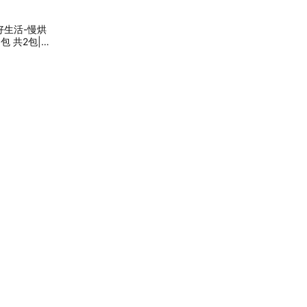
好生活-慢烘
包 共2包|低
物|伴手禮|送
打氣