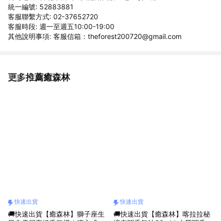
統一編號: 52883881
客服聯繫方式: 02-37652720
客服時段: 週一至週五10:00-19:00
其他說明事項: 客服信箱：theforest200720@gmail.com
更多推薦癒森林
看更多
快速出貨
快速出貨
🚚快速出貨【癒森林】獅子座生
🚚快速出貨【癒森林】喀拉拉秘