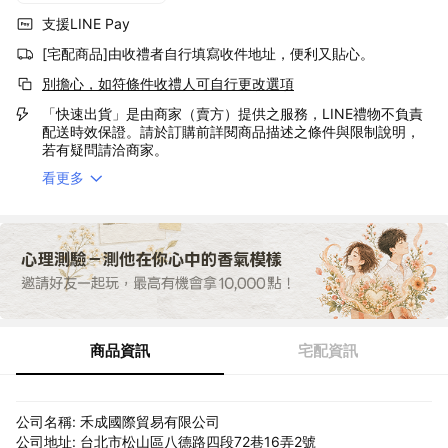
支援LINE Pay
[宅配商品]由收禮者自行填寫收件地址，便利又貼心。
別擔心，如符條件收禮人可自行更改選項
「快速出貨」是由商家（賣方）提供之服務，LINE禮物不負責
配送時效保證。請於訂購前詳閱商品描述之條件與限制說明，
若有疑問請洽商家。
看更多
商品資訊
宅配資訊
公司名稱: 禾成國際貿易有限公司
公司地址: 台北市松山區八德路四段72巷16弄2號