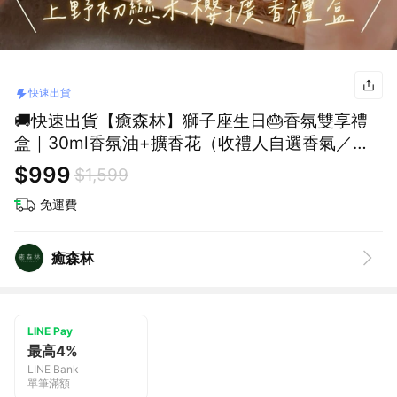
快速出貨
🚚快速出貨【癒森林】獅子座生日🎂香氛雙享禮
盒｜30ml香氛油+擴香花（收禮人自選香氣／生
日禮物／質感送禮／療癒系禮物／送禮推薦）
$999
$1,599
免運費
癒森林
LINE Pay
最高4%
LINE Bank
單筆滿額