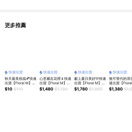
薦）
更多推薦
看更多
快速出貨
快速出貨
快速出貨
快速出貨
秋天最美祝福🍂快速
心意藏在花裡🌷快速
獻上夏日美好🩵快速
無可替代的浪漫
出貨【Floral M】
出貨【Floral M】夏
出貨【Floral M】夏
速出貨【Flora
Maple楓糖卡布奇諾
日野餐盛宴時光永生
日聖托里尼夢幻島永
阿爾貝拉永生
$10
$110
$1,480
$1,780
$1,780
$1,880
$1,380
$1,
永生花禮（贈送5ml
花禮（贈送5ml香氛
生花禮（贈送5ml香
（贈送5ml香
香氛油）獅子座生日
油）獅子座生日禮物
氛油）獅子座生日禮
獅子座生日禮物 
禮物 開幕喬遷升遷
開幕喬遷升遷花禮
物 開幕喬遷升遷花
幕喬遷升遷花
花禮
禮