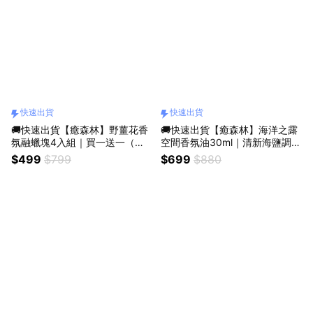
快速出貨
快速出貨
🚚快速出貨【癒森林】野薑花香
🚚快速出貨【癒森林】海洋之露
氛融蠟塊4入組｜買一送一（質
空間香氛油30ml｜清新海鹽調
感送禮／療癒小物／香氛禮物／
（擴香專用／質感香氛／療癒小
$499
$799
$699
$880
送禮推薦）
物／清爽香氛）