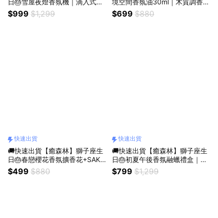
日🎂雪屋夜燈香氛機｜滴入式擴
境空間香氛油30ml｜木質調香草
香+15ml香氛油（收禮人自選香
香（擴香專用／質感香氛／療癒
$999
$1,299
$699
$880
氣／生日禮物／交換禮物／質感
小物／獨特香氛）
送禮／療癒系禮物）
快速出貨
快速出貨
🚚快速出貨【癒森林】獅子座生
🚚快速出貨【癒森林】獅子座生
日🎂春戀櫻花香氛擴香花+SAKU
日🎂初夏午後香氛融蠟禮盒｜4
RA19香氛油5ml（生日禮物／質
入+融蠟燭燈（生日禮物／質感
$499
$880
$799
$1,299
感送禮／療癒系禮物／送禮推
送禮／療癒系禮物／送禮推薦）
薦）