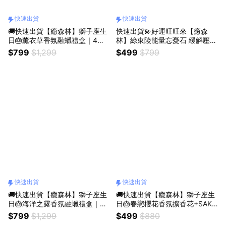
快速出貨
快速出貨
🚚快速出貨【癒森林】獅子座生
快速出貨💫好運旺旺來【癒森
日🎂薰衣草香氛融蠟禮盒｜4入
林】綠東陵能量忘憂石 緩解壓力
+融蠟燭燈（生日禮物／質感送
x幸運不斷 獅子座生日快樂
$799
$1,299
$499
$799
禮／療癒系禮物／送禮推薦）
快速出貨
快速出貨
🚚快速出貨【癒森林】獅子座生
🚚快速出貨【癒森林】獅子座生
日🎂海洋之露香氛融蠟禮盒｜4
日🎂春戀櫻花香氛擴香花+SAKU
入+融蠟燭燈（生日禮物／質感
RA19香氛油5ml（生日禮物／質
$799
$1,299
$499
$880
送禮／療癒系禮物／送禮推薦）
感送禮／療癒系禮物／送禮推