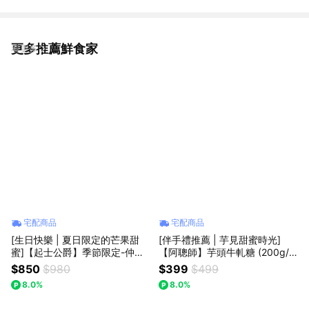
更多推薦鮮食家
看更多
宅配商品
宅配商品
[生日快樂 | 夏日限定的芒果甜
[伴手禮推薦 | 芋見甜蜜時光]
蜜]【起士公爵】季節限定-仲夏
【阿聰師】芋頭牛軋糖 (200g/
芒果巴斯克 6吋
盒)
$850
$980
$399
$499
8.0%
8.0%