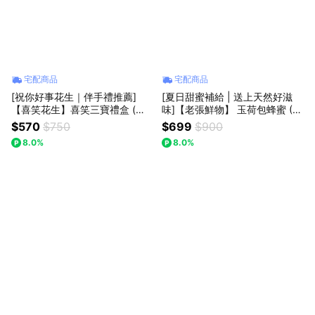
宅配商品
宅配商品
[祝你好事花生｜伴手禮推薦]
[夏日甜蜜補給 | 送上天然好滋
【喜笑花生】喜笑三寶禮盒 (黑
味]【老張鮮物】 玉荷包蜂蜜 (7
金剛花生300g×2包+黑金剛原味
00g±5%/罐)
$570
$750
$699
$900
花生糖200g×1入)
8.0%
8.0%