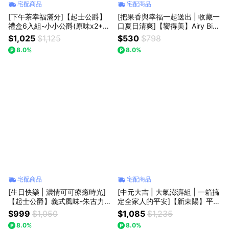
宅配商品
宅配商品
[下午茶幸福滿分]【起士公爵】
[把果香與幸福一起送出 | 收藏一
禮盒6入組-小小公爵(原味x2+蔓
口夏日清爽]【饗得美】Airy Bite
越莓x2+朱古力x2)
空氣牛軋糖二入組-果香清爽組
$1,025
$1,125
$530
$798
(鳳梨金桔+文旦杏仁)
8.0%
8.0%
宅配商品
宅配商品
[生日快樂 | 濃情可可療癒時光]
[中元大吉 | 大氣澎湃組 | 一箱搞
【起士公爵】義式風味-朱古力圓
定全家人的平安]【新東陽】平安
舞曲乳酪蛋糕6吋
聚福澎派普渡箱
$999
$1,050
$1,085
$1,235
8.0%
8.0%