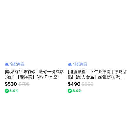
宅配商品
宅配商品
[獻給有品味的你 | 送你一份成熟
[甜蜜獻禮｜下午茶推薦｜療癒甜
的甜] 【饗得美】Airy Bite 空氣
點]【給力食品】媒體新寵-巧克
牛軋糖二入組-成熟系大人味 (醇
力冰心泡芙禮盒(10入/盒) 共1盒
$530
$798
$490
$590
黑芝麻+咖啡雙豆)
8.0%
8.0%