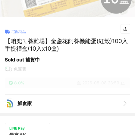
宅配商品
【咱兜ㄟ養雞場】金盞花飼養機能蛋(紅殼)100入
手提禮盒(10入x10盒)
Sold out 補貨中
免運費
至 2026-08-08 23:59 止
8.0%
鮮食家
LINE Pay