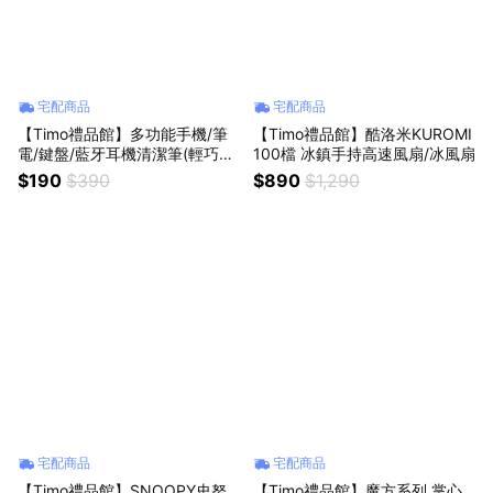
宅配商品
宅配商品
【Timo禮品館】多功能手機/筆
【Timo禮品館】酷洛米KUROMI
電/鍵盤/藍牙耳機清潔筆(輕巧便
100檔 冰鎮手持高速風扇/冰風扇
攜)-伸縮款
$190
$390
$890
$1,290
宅配商品
宅配商品
【Timo禮品館】SNOOPY史努
【Timo禮品館】魔方系列 掌心