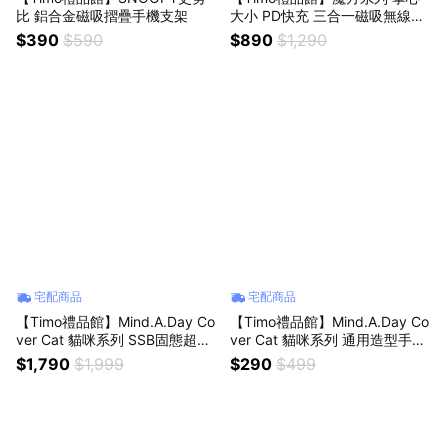
比 鋁合金磁吸摺疊手機支架
大小 PD快充 三合一磁吸無線充
行動電源5000mAh
$390
$590
$890
$1,290
宅配商品
宅配商品
【Timo禮品館】Mind.A.Day Co
【Timo禮品館】Mind.A.Day Co
ver Cat 貓咪系列 SSB固態超薄
ver Cat 貓咪系列 通用造型手機
磁吸行動電源10000mAh(CCC
夾片雙入組
$1,790
$1,999
$290
$499
認證)