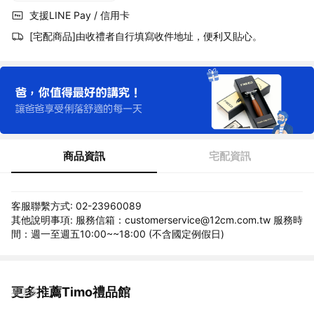
支援LINE Pay / 信用卡
[宅配商品]由收禮者自行填寫收件地址，便利又貼心。
商品資訊
宅配資訊
客服聯繫方式: 02-23960089
其他說明事項: 服務信箱：customerservice@12cm.com.tw 服務時
間：週一至週五10:00~~18:00 (不含國定例假日)
更多推薦Timo禮品館
看更多