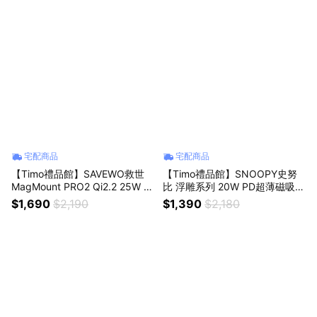
宅配商品
宅配商品
【Timo禮品館】SAVEWO救世
【Timo禮品館】SNOOPY史努
MagMount PRO2 Qi2.2 25W 競
比 浮雕系列 20W PD超薄磁吸無
冷車充(MM-W25Q)
線快充行動電源10000mAh
$1,690
$2,190
$1,390
$2,180