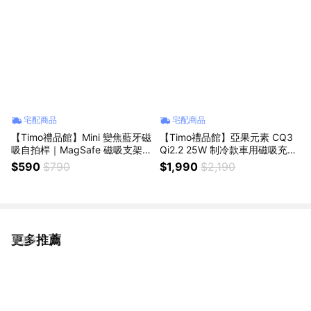
宅配商品
宅配商品
【Timo禮品館】Mini 變焦藍牙磁
【Timo禮品館】亞果元素 CQ3
吸自拍桿｜MagSafe 磁吸支架
Qi2.2 25W 制冷款車用磁吸充電
摺疊直播架 隨行口袋自拍器
器
$590
$790
$1,990
$2,190
更多推薦
看更多