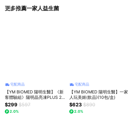
更多推薦一家人益生菌
看更多
宅配商品
宅配商品
【YM BIOMED 陽明生醫】《新
【YM BIOMED 陽明生醫】一家
客體驗組》陽明晶亮凍PLUS 2入
人玩美姬(飲品)(10包/盒)
x3
$299
$597
$623
$890
2.0%
2.0%