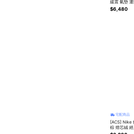
緩震 氣墊 運動
$6,480
宅配商品
[ACS] Nik
棕 燈芯絨 經典