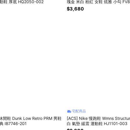
鞋 厚底 HQ2050-002
瑰金 米白 粉紅 女鞋 炫雅 小勾 FV81
$3,680
宅配商品
e 休閒鞋 Dunk Low Retro PRM 男鞋
[ACS] Nike 慢跑鞋 Wmns Structu
 IB7746-201
白 氣墊 緩震 運動鞋 HJ1101-003