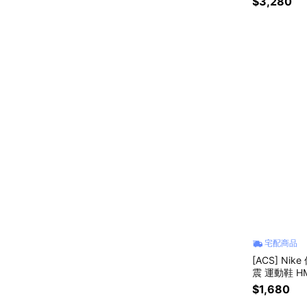
$3,280
宅配商品
[ACS] Nik
震 運動鞋 HM
$1,680