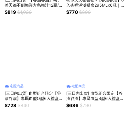
整天都不倒梅漢方烏梅汁12瓶/箱
入杏福滿溢禮盒295MLx6瓶｜
|吃火鍋吃鹽酥雞解膩必喝
無糖杏仁芝麻飲
$819
$1,020
$770
$890
宅配商品
宅配商品
[三日內出貨] 血型組合限定【谷
[三日內出貨] 血型組合限定【谷
溜谷溜】專屬血型O型6入禮盒2
溜谷溜】專屬血型B型6入禮盒2
95MLx6瓶 | 送禮推薦、伴手
95MLx6瓶 | 送禮推薦、伴手
$728
$840
$686
$790
禮、生日禮物
禮、生日禮物