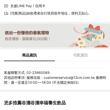
支援LINE Pay / 信用卡
[宅配商品]由收禮者自行填寫收件地址，便利又貼心。
商品資訊
宅配資訊
客服聯繫方式: 02-23960089
其他說明事項: 服務信箱：customerservice@12cm.com.tw 服務時
間：週一至週五10:00~~18:00 (不含國定例假日)
更多推薦谷溜谷溜幸福養生飲品
看更多