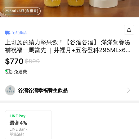
宅配商品
上班族的續力堅果飲！【谷溜谷溜】 滿滿營養滋
補祝福一馬當先 ｜井裡月+五谷登科295MLx6瓶
禮盒｜生日禮物、送禮、伴手禮
$770
$890
免運費
谷溜谷溜幸福養生飲品
LINE Pay
最高4%
LINE Bank
單筆滿額