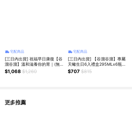
宅配商品
宅配商品
[三日內出貨] 祝福早日康復【谷
[三日內出貨] 【谷溜谷溜】專屬
溜谷溜】溫和滋養你的胃｜(無糖
天蠍生日6入禮盒295MLx6瓶搭
有機益生菌米湯)295ml x 12瓶
贈生日小卡｜天蠍座生日限定
$1,068
$1,260
$707
$815
(無禮盒)
更多推薦
看更多