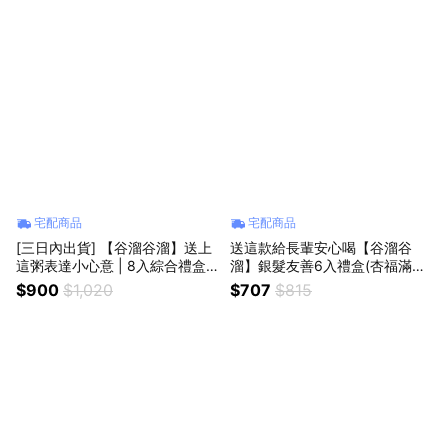
宅配商品
宅配商品
[三日內出貨] 【谷溜谷溜】送上
送這款給長輩安心喝【谷溜谷
這粥表達小心意 | 8入綜合禮盒
溜】銀髮友善6入禮盒(杏福滿溢
(300gX8罐) | 寶寶粥 即時粥 送
x1+童芯x1+黑瓊露x1+井裡月x1
$900
$1,020
$707
$815
禮推薦
+夏雨x1+五谷登科x1)295MLx6
瓶