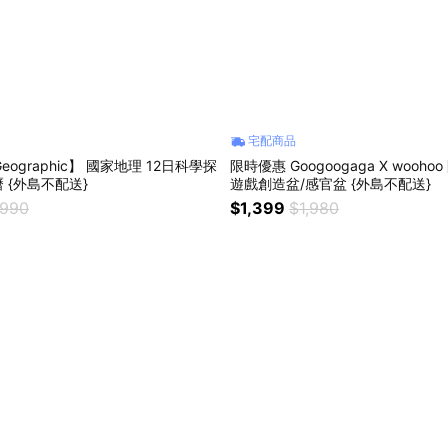
宅配商品
eographic】 國家地理 12日科學探
限時優惠 Googoogaga X wooh
 {外島不配送}
遊戲創造盆/感官盆 {外島不配送}
,990
$1,399
$1,980