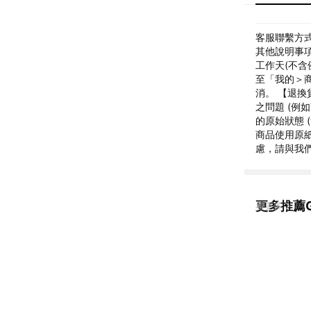
客服聯繫方式: 
其他說明事項
工作天(不含
至「我的＞
消。 【退換
之問題 (例
的原始狀態 
商品使用原
慮，請與我
更多推薦G
看更多