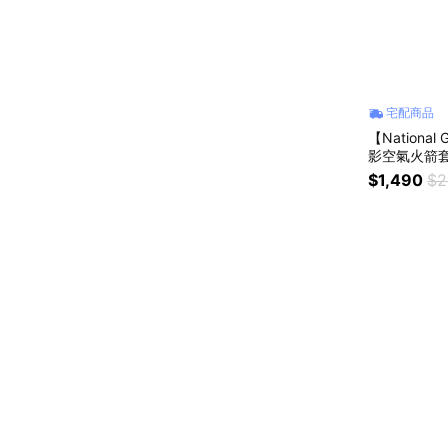
宅配商品
【National G
影空氣火箭套
送}
$1,490
$2