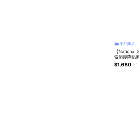
宅配商品
【National G
索節慶降臨曆
$1,680
$1