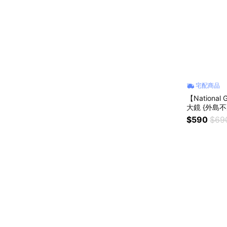
宅配商品
【National Ge
大鏡 {外島不
$590
$69