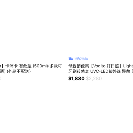
宅配商品
a】卡沛卡 智飲瓶 (500ml)(多款可
母親節優惠【Vogito 好日照】Light 
瓶) {外島不配送}
牙刷殺菌盒 UVC-LED紫外線 殺菌 
刷/兒童牙刷/刮鬍刀皆可) {外島不配
0
$1,880
$2,280