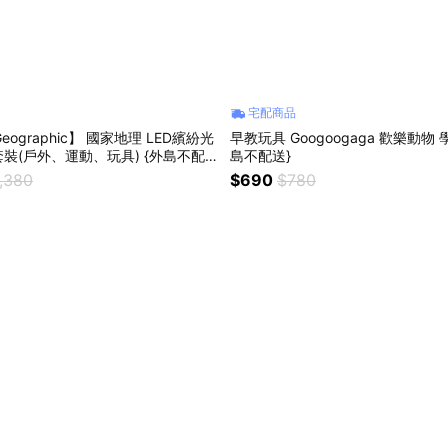
宅配商品
eographic】 國家地理 LED繽紛光
早教玩具 Googoogaga 歡樂動物 學習巴士 {外
裝(戶外、運動、玩具) {外島不配
島不配送}
,380
$690
$780