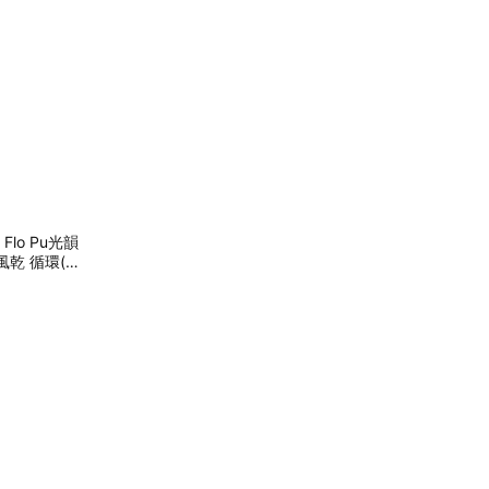
Flo Pu光韻
風乾 循環(牙
送}