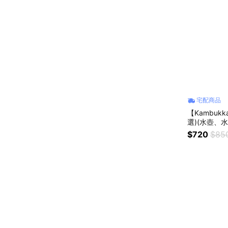
宅配商品
【Kambukk
選)(水壺、水
$720
$85