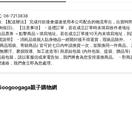
06-7213838
: 【配送辦法】 完成付款後會儘速使用本公司配合的物流寄出，出貨時間
例假日)。 【注意事項】 ・送禮訂單，若在成立訂單時未填寫收件者地址
商品票券 ＞點擊商品＞填寫地址。若在成立訂單後10天內未填寫地址，則
貨說明】 ・消耗品或個人貼身物品一經開封後不得退貨，瑕疵品除外。 
如商品瑕疵、寄錯商品) 皆可於七日內申請換貨一次，並限換同一件商品。
(無髒汙、磨損毀壞、加工改造等) 與原始包裝 (內外包裝、提袋、贈品等)
紙箱包裝，請以客服信或來電告知，我們將會為您安排退換商品。 ・對商
們連絡，我們會立即為您處理。
oogoogaga親子購物網