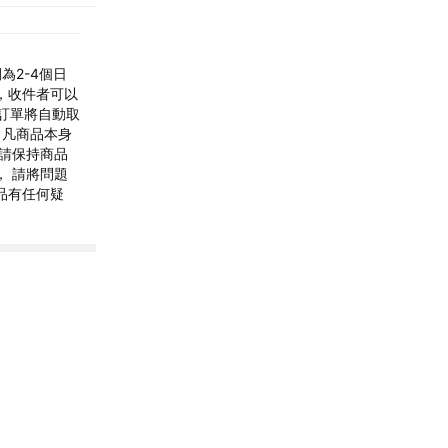
為2-4個日
，收件者可以
訂單將自動取
・凡商品本身
 請保持商品
， 請將問題
品有任何疑