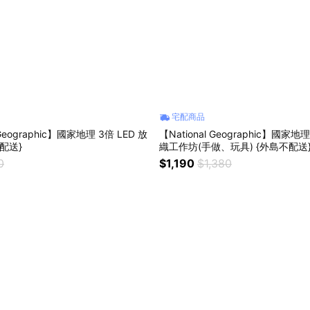
宅配商品
ographic】國家地理 3倍 LED 放
【National Geographic】國家地理 創意繽紛
配送}
織工作坊(手做、玩具) {外島不配送
0
$1,190
$1,380