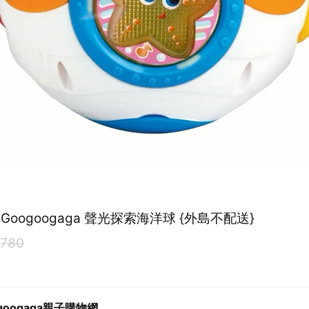
早教玩具 Googoogaga 聲光探索海洋球 {外島不配送}
780
googaga親子購物網