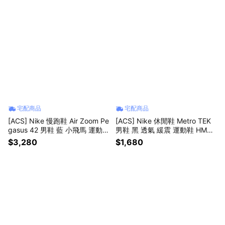
宅配商品
宅配商品
[ACS] Nike 慢跑鞋 Air Zoom Pe
[ACS] Nike 休閒鞋 Metro TEK
gasus 42 男鞋 藍 小飛馬 運動鞋
男鞋 黑 透氣 緩震 運動鞋 HM94
IB1873-005
93-005
$3,280
$1,680