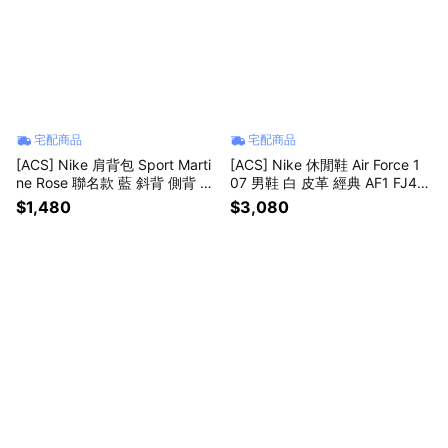
宅配商品
宅配商品
[ACS] Nike 肩背包 Sport Marti
[ACS] Nike 休閒鞋 Air Force 1
ne Rose 聯名款 藍 斜背 側背 小
07 男鞋 白 皮革 經典 AF1 FJ41
包 HV6891-478
46-134
$1,480
$3,080