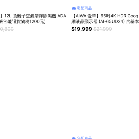
宅配商品
華】12L 負離子空氣清淨除濕機 ADA
【AIWA 愛華】65吋4K HDR Goog
(二級節能退貨物稅1200元)
網液晶顯示器 (AI-65UD24) 含基
10,800
$19,999
$21,999
宅配商品