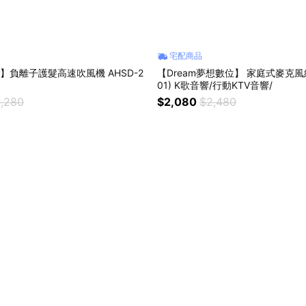
宅配商品
華】負離子護髮高速吹風機 AHSD-2
【Dream夢想數位】 家庭式麥克風組 
01) K歌音響/行動KTV音響/
,280
$2,080
$2,480