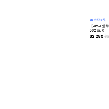
宅配商品
【AIWA 愛
062 白/藍
$2,280
$3