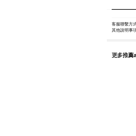
客服聯繫方式: 
其他說明事項:
更多推薦a
看更多