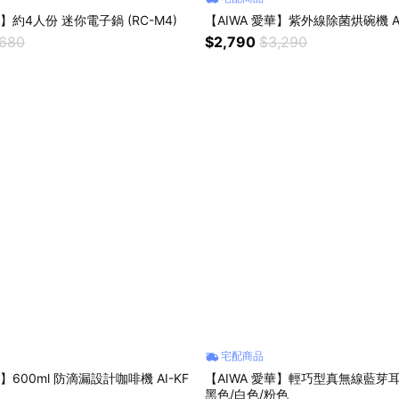
華】約4人份 迷你電子鍋 (RC-M4)
【AIWA 愛華】紫外線除菌烘碗機 AD
,680
$2,790
$3,290
宅配商品
華】600ml 防滴漏設計咖啡機 AI-KF
【AIWA 愛華】輕巧型真無線藍芽耳機
黑色/白色/粉色