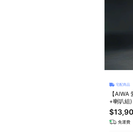
宅配商品
【AIWA 
+喇叭組)
$13,9
免運費