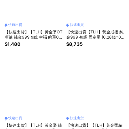
快速出貨
快速出貨
【快速出貨】【TLH】黃金墜OT
【快速出貨【TLH】黃金戒指 純
項鍊 純金999 釦出幸福 約重0.0
金999 初耀 固定圍 (0.28錢±0.
3錢±0.01 (生日(魔羯座) 情人節
03)
$1,480
$8,735
希望 幸運 祝福)
快速出貨
快速出貨
【快速出貨】【TLH】黃金墜 純
【快速出貨】【TLH】黃金墜編