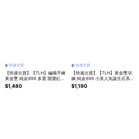
快速出貨
快速出貨
【快速出貨】【TLH】編織手鍊
【快速出貨】【TLH】黃金墜項
黃金墜 純金999 多選 開運紅繩
鍊 純金999 小美人魚誕生石系
約重0.03錢±0.01(母親節 生日
列 約重0.02錢±0.01(母親節 生
$1,480
$1,190
禮 情人節)
日 情人節 )