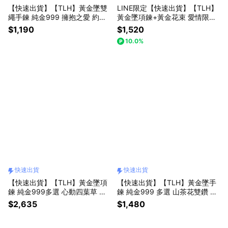
【快速出貨】【TLH】黃金墜雙
LINE限定【快速出貨】【TLH】
繩手鍊 純金999 擁抱之愛 約重
黃金墜項鍊+黃金花束 愛情限時
0.02錢±0.01 贈專屬禮盒包裝
批 約重0.02錢±0.01
$1,190
$1,520
10.0%
快速出貨
快速出貨
【快速出貨】【TLH】黃金墜項
【快速出貨】【TLH】黃金墜手
鍊 純金999多選 心動四葉草 約
鍊 純金999 多選 山茶花雙鑽 約
重0.07錢±0.01 (母親節 生日 情
重0.03錢±0.01(生日禮 情人節 )
$2,635
$1,480
人節 送禮)