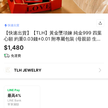
快速出貨
【快速出貨】【TLH】黃金墜項鍊 純金999 四葉
心願 約重0.03錢±0.01 附專屬包裝 (母親節 生日
情人節 畢業禮 希望 幸運 祝福)
$1,480
免運費
TLH JEWELRY
LINE Pay
最高4%
LINE Bank
單筆滿額