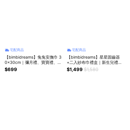
宅配商品
宅配商品
【bimbidreams】兔兔安撫巾 3
【bimbidreams】星星固齒器
0x30cm｜彌月禮、寶寶禮、滿
+二入紗布巾禮盒｜新生兒禮、
月禮、寶寶玩具、安撫玩具
滿月禮、彌月禮、嬰兒禮盒
$699
$1,499
$1,580