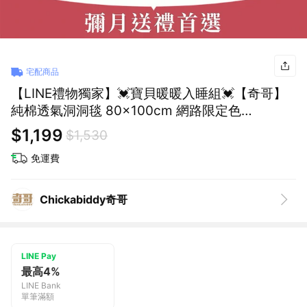
宅配商品
【LINE禮物獨家】💓寶貝暖暖入睡組💓【奇哥】
純棉透氣洞洞毯 80x100cm 網路限定色
+ClevaMama 透氣防扁頭護頭型新生兒枕 0-6個
$1,199
$1,530
月｜寶寶新生兒禮、滿月禮、彌月禮
免運費
Chickabiddy奇哥
LINE Pay
最高4%
LINE Bank
單筆滿額