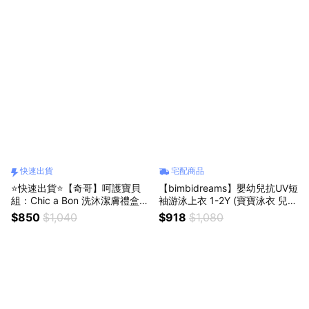
禮、嬰兒禮盒
禮、彌月禮、馬年吉祥、新年快
樂
快速出貨
宅配商品
⭐快速出貨⭐【奇哥】呵護寶貝
【bimbidreams】嬰幼兒抗UV短
組：Chic a Bon 洗沐潔膚禮盒
袖游泳上衣 1-2Y (寶寶泳衣 兒童
(香皂4入、洗髮精1入、沐浴露1
泳衣 防曬泳衣)
$850
$1,040
$918
$1,080
入)+指甲護理組｜寶寶新生兒
禮、滿月禮、彌月禮