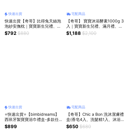
快速出貨
宅配商品
快速出貨【奇哥】比得兔天絲泡
【奇哥】 寶寶沐浴酵素1000g 3
泡紗安撫枕｜寶寶新生兒禮、滿
入｜寶寶新生兒禮、滿月禮、彌
月禮、彌月禮、嬰兒禮盒、嬰兒
月禮
$792
$880
$1,188
$2,100
禮
快速出貨
宅配商品
⭐快速出貨⭐【bimbidreams】
【奇哥】Chic a Bon 洗沐潔膚禮
西班牙製寶寶浴巾禮盒-多款任選
盒(香皂4入、洗髮精1入、沐浴
｜寶寶新生兒禮、滿月禮、彌月
露1入)｜寶寶新生兒禮、滿月
$899
$650
$680