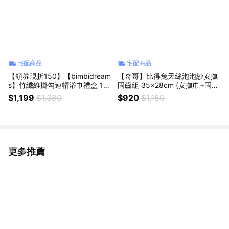
宅配商品
宅配商品
【領券現折150】【bimbidream
【奇哥】比得兔天絲泡泡紗安撫
s】竹纖維掛勾連帽浴巾禮盒 10
固齒組 35x28cm (安撫巾+固齒
0x100cm ｜寶寶新生兒禮、滿
器)｜寶寶新生兒禮、滿月禮、彌
$1,199
$1,380
$920
$1,150
月禮、彌月禮、嬰兒禮盒、新年
月禮
快樂、馬年吉祥
更多推薦
看更多