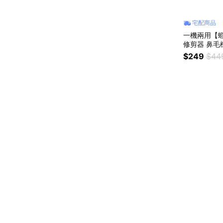
宅配商品
一機兩用【
修剪器 鼻毛
迷你電動鼻毛
$249
$44