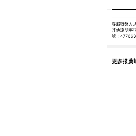
客服聯繫方式: 
其他說明事項
號：47766
更多推薦
看更多