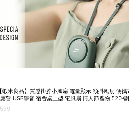
【蝦米良品】質感掛脖小風扇 電量顯示 頸掛風扇 便攜
露營 USB靜音 宿舍桌上型 電風扇 情人節禮物 520禮
599