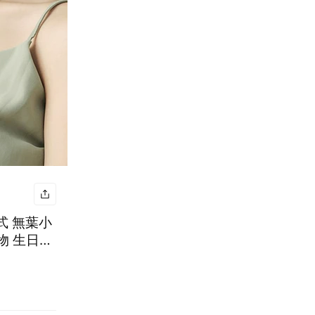
式 無葉小
物 生日實