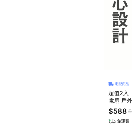
宅配商品
超值2入
電扇 戶外
用禮物
$588
$
免運費