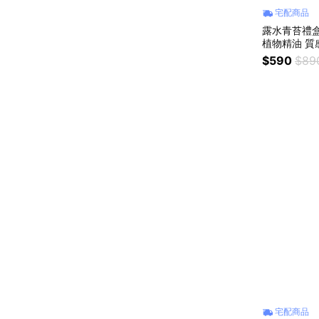
宅配商品
露水青苔禮
植物精油 質
換禮物 生日
$590
$89
宅配商品