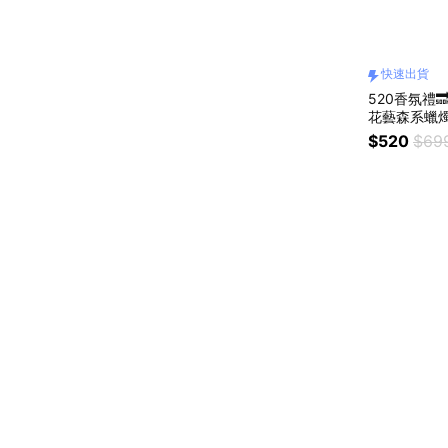
快速出貨
520香氛禮
花藝森系蠟燭
物 情人節禮
$520
$69