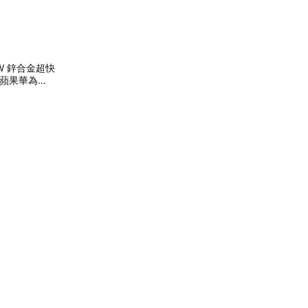
W 鋅合金超快
用蘋果華為小