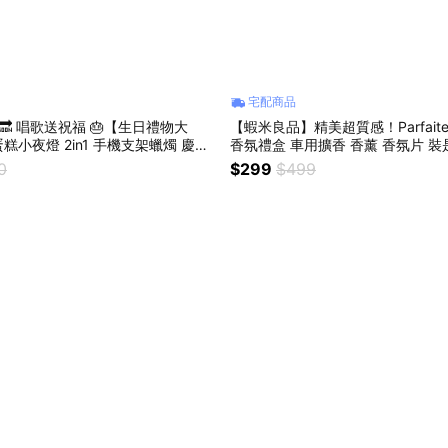
宅配商品
 🔜 唱歌送祝福 🎂【生日禮物大
【蝦米良品】精美超質感！Parfai
糕小夜燈 2in1 手機支架蠟燭 慶生
香氛禮盒 車用擴香 香薰 香氛片 裝
氛圍燈 情人節禮物 交換禮物【蝦米
生日/星座/聖誕禮物
0
$299
$499