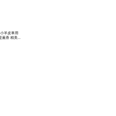
te小羊皮車用
是薫香 精美