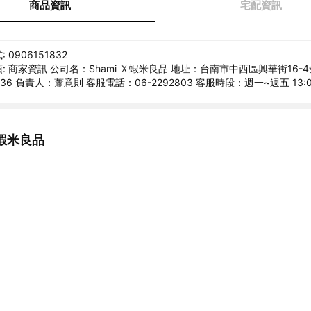
商品資訊
宅配資訊
0906151832
: 商家資訊 公司名：Shami Ｘ蝦米良品 地址：台南市中西區興華街16-4
336 負責人：蕭意則 客服電話：06-2292803 客服時段：週一~週五 13:00
蝦米良品