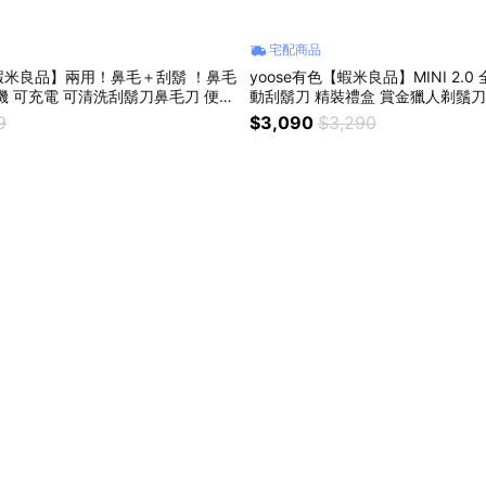
宅配商品
蝦米良品】兩用！鼻毛＋刮鬍 ！鼻毛
yoose有色【蝦米良品】MINI 2.
機 可充電 可清洗刮鬍刀鼻毛刀 便攜
動刮鬍刀 精裝禮盒 賞金獵人剃鬚刀
剪 送禮 贈品 交換禮物
情人節/父親節/生日/尾牙禮物
9
$3,090
$3,290