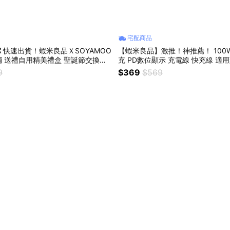
宅配商品
 快速出貨！蝦米良品ＸSOYAMOO
【蝦米良品】激推！神推薦！ 100
 送禮自用精美禮盒 聖誕節交換禮
充 PD數位顯示 充電線 快充線 適
物 生日禮物 畢業禮物
米手機 iPhone
9
$369
$569