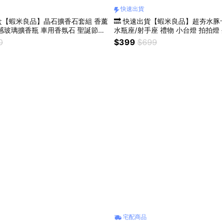
快速出貨
盒【蝦米良品】晶石擴香石套組 香薰
🔜 快速出貨【蝦米良品】超夯水
感玻璃擴香瓶 車用香氛石 聖誕節交
水瓶座/射手座 禮物 小台燈 拍拍燈
禮物 情人節禮物 送禮 贈品
誕節交換禮物首選 療癒
0
$399
$699
宅配商品