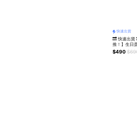
快速出貨
🔜 快速出貨
推！】生日蛋
床頭燈 臥室
$490
$69
良品】