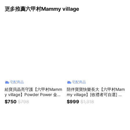
更多推薦六甲村Mammy village
看更多
宅配商品
宅配商品
給寶貝晶亮守護【六甲村Mamm
陪伴寶寶快樂長大【六甲村Mam
y village】Powder Power 金盞
my village】[收禮者可自選] 彌
花軟糖(葡萄風味) 好吃又營養｜
月禮盒組｜新生兒 彌月禮 滿月
$750
$798
$999
$1,318
心意提袋+暖心小卡 營養補充 守
禮 月子中心 探訪禮 新手爸媽 呵
護健康 呵護寶寶 養眼好吸收 送
護寶寶 送禮推薦 獅子座
禮推薦