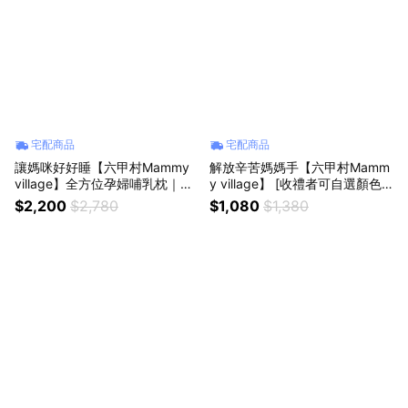
宅配商品
宅配商品
讓媽咪好好睡【六甲村Mammy
解放辛苦媽媽手【六甲村Mamm
village】全方位孕婦哺乳枕｜瞬
y village】 [收禮者可自選顏色]
涼柔膚 [收禮者可自選] 附暖心祝
SoClose輕餵可調式孕婦哺乳枕
$2,200
$2,780
$1,080
$1,380
福卡 涼感 懷孕 好眠 紓壓 放鬆
懷孕 孕媽咪 好好睡 餵奶 哺乳 防
哺乳 寶寶 輕鬆餵奶
溢奶