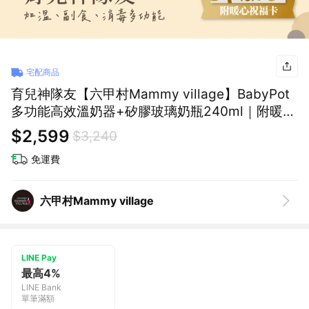
宅配商品
育兒神隊友【六甲村Mammy village】BabyPot
多功能高效溫奶器+矽膠玻璃奶瓶240ml｜附暖心
祝福卡 新生兒 彌月禮 寶貝喝奶 好好餵 快速溫奶
$2,599
$3,240
新手媽咪好幫手 健康成長
免運費
六甲村Mammy village
LINE Pay
最高4%
LINE Bank
單筆滿額