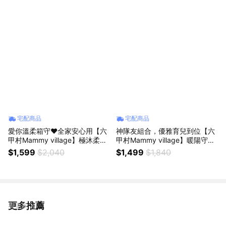
新手媽咪
出神器 輕鬆育兒 禮物推薦
宅配商品
宅配商品
愛你溫柔箱守❤️全家安心用【六
神隊友組合，優雅育兒到位【六
甲村Mammy village】極沐柔
甲村Mammy village】暖陽守護
感．EDI潤濕紙巾24入｜附暖心
組-維生素D3滴劑+矽膠玻璃奶瓶
$1,599
$2,040
$1,499
$1,840
祝福卡 新生兒 彌月禮 寶寶 喝奶
160ml/240ml｜新手媽咪 營養補
副食品 沐浴 清潔 不連抽
給 輕鬆哺乳 月子中心 探訪禮 送
禮推薦
更多推薦
看更多