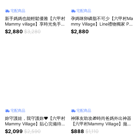
宅配商品
宅配商品
新手媽媽也能輕鬆優雅【六甲村
孕媽咪卵磷脂不可少【六甲村Ma
Mammy village】享時光免手持
mmy Village】Line禮物獨家 Po
電動吸乳器｜心意禮盒+暖心小
wder Power 德國非基改大豆卵
$2,880
$3,280
$2,880
卡 新手媽咪 輕鬆哺乳 月子中心
磷脂+送母乳保鮮袋 ｜心意提袋
探訪禮 送禮推薦
+暖心小卡 孕媽咪 禮物推薦
宅配商品
宅配商品
妳守護娃，我守護妳❤️【六甲村
神隊友助攻🎁時尚爸媽外出神器
Mammy Village】貼心完備待產
【六甲村Mammy Village】拋棄
包+卵磷脂 加贈短袖圓領純棉包
式奶瓶豪華全配組｜附暖心祝福
$2,099
$2,590
$888
$1,110
屁衣｜附暖心祝福卡 孕媽咪必備
卡 彌月禮 新生禮 旅行好自在 外