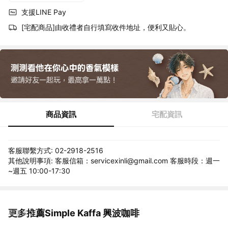
支援LINE Pay
[宅配商品]由收禮者自行填寫收件地址，便利又貼心。
商品資訊
宅配資訊
客服聯繫方式: 02-2918-2516
其他說明事項: 客服信箱：servicexinli@gmail.com 客服時段：週一
~週五 10:00-17:30
更多推薦Simple Kaffa 興波咖啡
看更多