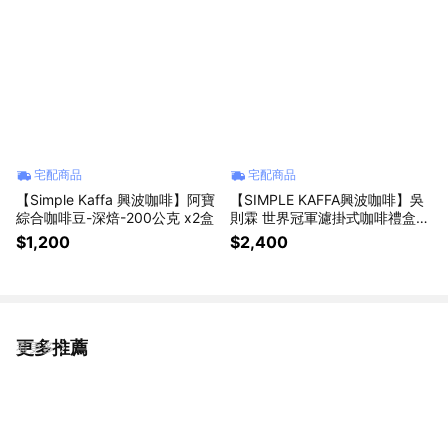
宅配商品
宅配商品
【Simple Kaffa 興波咖啡】阿寶
【SIMPLE KAFFA興波咖啡】吳
綜合咖啡豆-深焙-200公克 x2盒
則霖 世界冠軍濾掛式咖啡禮盒18
包組 x2盒 (阿寶綜合.衣索比亞日
$1,200
$2,400
曬.衣索比亞水洗)
更多推薦
看更多