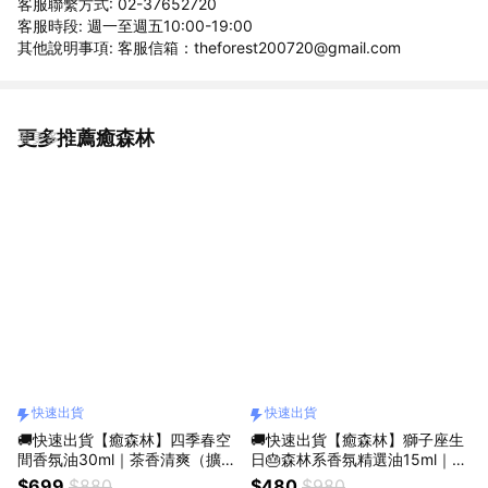
客服聯繫方式: 02-37652720
客服時段: 週一至週五10:00-19:00
其他說明事項: 客服信箱：theforest200720@gmail.com
更多推薦癒森林
看更多
快速出貨
快速出貨
🚚快速出貨【癒森林】四季春空
🚚快速出貨【癒森林】獅子座生
間香氛油30ml｜茶香清爽（擴香
日🎂森林系香氛精選油15ml｜10
專用／質感香氛／療癒小物／清
款選1（收禮人自選香氣／生日
$699
$880
$480
$980