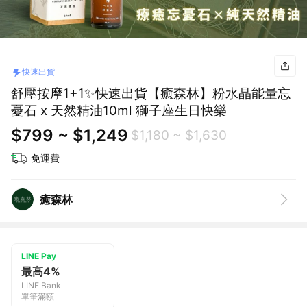
快速出貨
舒壓按摩1+1✨快速出貨【癒森林】粉水晶能量忘
憂石 x 天然精油10ml 獅子座生日快樂
$799 ~ $1,249
$1,180 ~ $1,630
免運費
癒森林
LINE Pay
最高4%
LINE Bank
單筆滿額