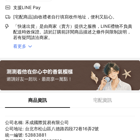
支援LINE Pay
[宅配商品]由收禮者自行填寫收件地址，便利又貼心。
「快速出貨」是由商家（賣方）提供之服務，LINE禮物不負責
配送時效保證。請於訂購前詳閱商品描述之條件與限制說明，
若有疑問請洽商家。
看更多
商品資訊
宅配資訊
公司名稱: 禾成國際貿易有限公司
公司地址: 台北市松山區八德路四段72巷16弄2號
統一編號: 52883881