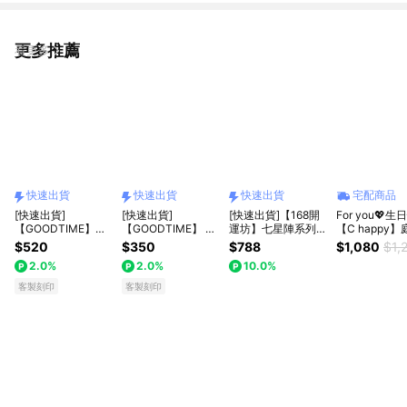
更多推薦
看更多
快速出貨
快速出貨
快速出貨
宅配商品
[快速出貨]
[快速出貨]
[快速出貨]【168開
For you💖
【GOODTIME】粉
【GOODTIME】 粉
運坊】七星陣系列
【C happy
水晶開運招財水晶樹
水晶開運招財水晶樹
(天然夢幻紫水晶/粉
瑰永生花禮+ 
$520
$350
$788
$1,080
$1,
mini + 香氛蠟燭 水
mini 水晶擺飾 小禮
晶七星陣+孟宗竹底
_生日禮物
2.0%
2.0%
10.0%
晶擺飾 淨化能量 辦
物 淨化能量 辦公室
盤)淨化/加持
公室小物 免費刻字
小物 免費刻字 巨蟹
客製刻印
客製刻印
巨蟹座 開運納福 招
座 開運納福 招財禮
財禮物 喬遷禮物 生
物 喬遷禮物 生日禮
日禮物 送禮推薦 發
物 送禮推薦 父親節
財 風水 父親節禮物
禮物 發財 風水