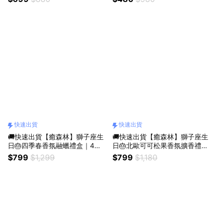
新香氛）
禮物／質感送禮／療癒系禮物／
送禮推薦）
快速出貨
快速出貨
🚚快速出貨【癒森林】獅子座生
🚚快速出貨【癒森林】獅子座生
日🎂四季春香氛融蠟禮盒｜4入
日🎂北歐可可松果香氛擴香禮盒
+融蠟燭燈（生日禮物／質感送
｜水晶杯+松果+15ml香氛油
$799
$1,299
$799
$1,180
禮／療癒系禮物／送禮推薦）
（收禮人自選香氣／生日禮物／
質感送禮／療癒系禮物／送禮推
薦）