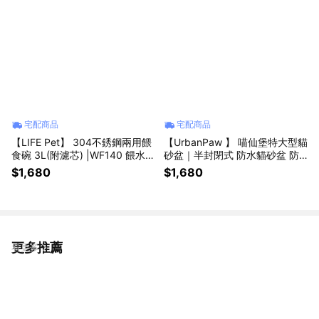
宅配商品
宅配商品
【LIFE Pet】 304不銹鋼兩用餵
【UrbanPaw 】 喵仙堡特大型貓
食碗 3L(附濾芯) |WF140 餵水器
砂盆｜半封閉式 防水貓砂盆 防
寵物飲水機 貓咪飲水機
噴濺 防臭貓廁所
$1,680
$1,680
更多推薦
看更多