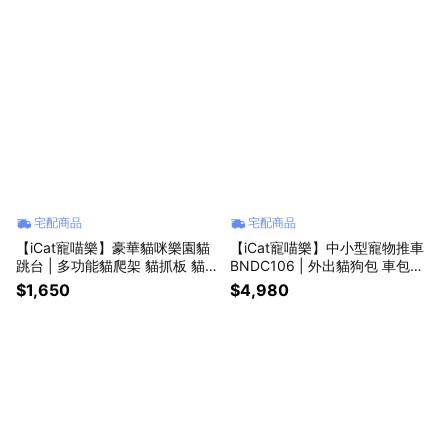
宅配商品
宅配商品
【iCat寵喵樂】豪華貓咪樂園貓
【iCat寵喵樂】中小型寵物推車
跳台 | 多功能貓爬架 貓抓板 貓
BNDC106 | 外出貓狗包 車包分
窩 爬梯 豪華樂園 貓跳台
離 折叠铝合金 滅震推車(灰色/卡
$1,650
$4,980
其/ 黑色)