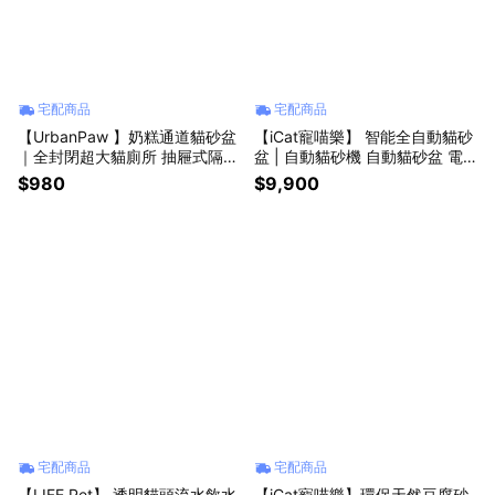
宅配商品
宅配商品
【UrbanPaw 】奶糕通道貓砂盆
【iCat寵喵樂】 智能全自動貓砂
｜全封閉超大貓廁所 抽屜式隔臭
盆 | 自動貓砂機 自動貓砂盆 電
防外濺貓砂盆
動貓砂機 貓廁所 Wifi APP(附垃
$980
$9,900
圾袋+淨化液)
宅配商品
宅配商品
【LIFE Pet】 透明貓頭流水飲水
【iCat寵喵樂】環保天然豆腐砂