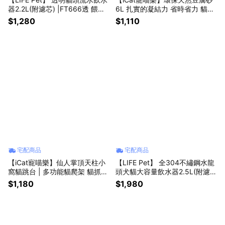
器2.2L(附濾芯) |FT666透 餵水
6L 扎實的凝結力 省時省力 貓砂
器 寵物飲水機 貓咪飲水機
(6包組)(原味/綠茶/竹炭)
$1,280
$1,110
宅配商品
宅配商品
【iCat寵喵樂】仙人掌頂天柱小
【LIFE Pet】 全304不繡鋼水龍
窩貓跳台 | 多功能貓爬架 貓抓板
頭犬貓大容量飲水器2.5L(附濾
貓窩 頂天柱(仙人掌頂天柱小窩/
芯) | FT006 餵水器 寵物飲水機
$1,180
$1,980
華麗樂園五層/頂高通天觀景/懸
貓咪飲水機
掛式/經典白仿麻布)