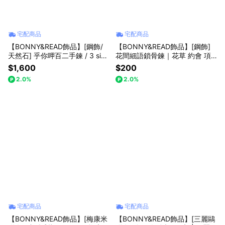
宅配商品
宅配商品
【BONNY&READ飾品】[鋼飾/
【BONNY&READ飾品】[鋼飾]
天然石] 乎你呷百二手鍊 / 3 size
花間細語鎖骨鍊｜花草 約會 項
| 大甲鎮瀾宮聯名 健康運 淨化負
鍊 女生飾品 夏日穿搭 抗汗 禮物
$1,600
$200
能量 開運飾品 好運手鍊 招財 水
推薦
2.0%
2.0%
晶手鍊 母親節禮物 送禮推薦 專
屬包裝 生日禮物
宅配商品
宅配商品
【BONNY&READ飾品】[梅康米
【BONNY&READ飾品】[三麗鷗