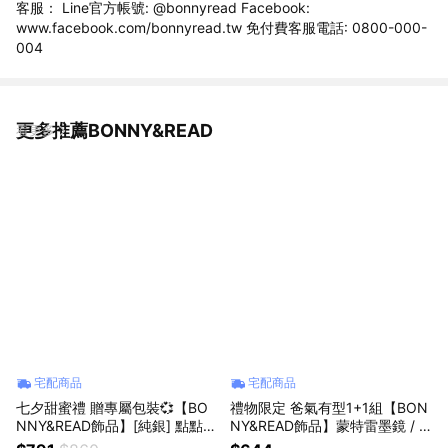
客服： Line官方帳號: @bonnyread Facebook:
www.facebook.com/bonnyread.tw 免付費客服電話: 0800-000-
004
更多推薦BONNY&READ
看更多
宅配商品
宅配商品
七夕甜蜜禮 贈專屬包裝💞【BO
禮物限定 爸氣有型1+1組【BON
NNY&READ飾品】[純銀] 點點星
NY&READ飾品】蒙特雷墨鏡 / 3
結手鍊 | S925 低敏 純銀 蝴蝶結
色任選＋都會簡約墨鏡收納包 兩