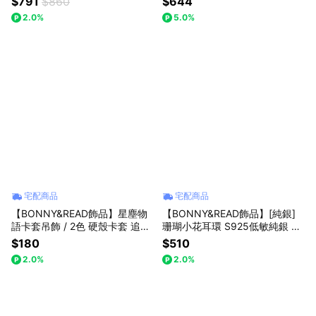
$791
$860
$644
手鍊 禮物推薦 情人節禮物 情人
件組｜春夏 時尚 黑框 抗UV 太
2.0%
5.0%
節
陽眼鏡 墨鏡 男友 父親 爸爸 男生
宅配商品
宅配商品
【BONNY&READ飾品】星塵物
【BONNY&READ飾品】[純銀]
語卡套吊飾 / 2色 硬殼卡套 追星
珊瑚小花耳環 S925低敏純銀 鏤
偶像 曬小卡 拍立得 包包掛飾 鑰
空 花朵 氣質 貼耳 耳針耳環
$180
$510
匙圈
2.0%
2.0%