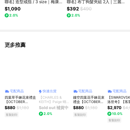
聯名] 造型戒指 / 3 size｜梅康米
聯名] 布丁狗髮夾組 2入 | 三麗鷗
插畫 聯名飾品 造型戒指 卡通飾
正版授權 布丁狗 髮夾 髮飾
$1,090
$392
$490
品 戒指 禮物推薦 專屬包裝
2.0%
2.0%
更多推薦
看更多
宅配商品
快速出貨
宅配商品
宅配商品
四葉草手鍊花束禮盒
【CHARLES &
鏤空四葉花手鍊花束
【SWAROVSK
【OCTOBER
KEITH】Paige 蝴蝶
禮盒【OCTOBER
洛世奇】【客
16Th】開運 生日禮
結手鍊｜夏季新品｜
16Th】開運 生日禮
片】Lifelong H
$880
$1,180
Sold out 補貨中
$880
$1,180
$2,970
$4,
物 閨蜜禮物 情人節
快速出貨｜小CK
物 閨蜜禮物 情人節
永恆心動 心形
2.0%
10.0%
禮物 女友禮物 交換
禮物 女友禮物 交換
白色 多種金屬潤
客製刻印
客製刻印
禮物 純銀手鍊 客製
禮物 純銀手鍊 客製
生日禮物 | 畢
客製刻印
化禮物 AUG 6
化禮物 AUG 6
| 情人節禮物