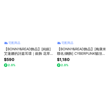
宅配商品
宅配商品
【BONNY&READ飾品】[純銀]
【BONNY&READ飾品】[梅康米
艾蓮娜的詩篇耳環｜銀飾 花草
聯名/鋼飾] CYBERPUNK貓項鍊
約會穿搭 潮流飾品 貼耳耳環 禮
｜梅康米插畫 聯名飾品 造型項
$590
$1,180
物推薦
鍊 中性飾品 長項鍊 禮物推薦 專
2.0%
2.0%
屬包裝