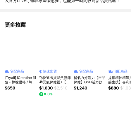
入官方LINE可領取專屬優惠券，也能第一時間收到新品資訊喔！
更多推薦
看更多
宅配商品
快速出貨
宅配商品
宅配商品
[Tryall] iCreatine 肌
🚀快速出貨🥸父親節
補氣力好活力【吉品
提振精神精氣
酸 - 檸檬優格 / 莓果
🎁元氣保健禮⚡【悠
保健】GSH活力飲
囍生技】喜利
旋風口味任選
活原力】葉黃素蝦紅
Plus+ 單盒 (14入/
EX糖衣錠 (3
$659
$1,630
$2,510
$1,240
$880
$1,0
（420g/袋）
素複方軟膠囊(30顆/
盒) 上班族 熬夜族 加
60錠) 營養保
8.0%
盒)+原力B群長效緩
班應酬 提升活力 重
滿滿 補充活力
釋錠(60粒/盒)附提
拾元氣 早上輕鬆醒
族 孕媽咪 銀髮
袋｜吳淡如真情推薦
趕走睏境 即飲包
貓族
｜呵護禮｜要好好照
顧自己🩷