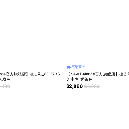
宅配商品
lance官方旗艦店】復古鞋_WL373S
【New Balance官方旗艦店】復古鞋_
_灰粉色
D_中性_奶茶色
,480
$2,886
$3,280