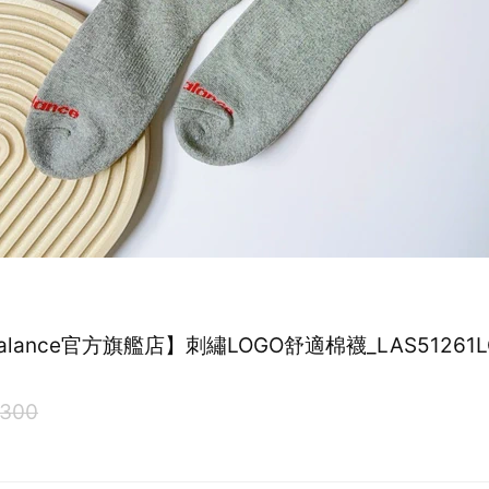
Balance官方旗艦店】刺繡LOGO舒適棉襪_LAS51261
300