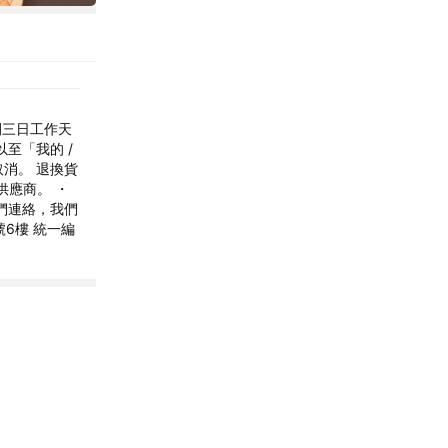
間三日工作天
至「我的 /
取消。 退換貨
供應商。 ・
們連絡，我們
6樓 統一編