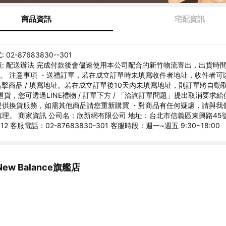
商品資訊
宅配資訊
02-87683830--301
: 配送辦法 完成付款後會儘速使用本公司配合的新竹物流寄出，出貨時
)。 注意事項 ・送禮訂單，若在成立訂單時未填寫收件者地址，收件者可以
 點擊商品 / 填寫地址。若在成立訂單後10天內未填寫地址，則訂單將自動
退貨，您可透過LINE禮物 / 訂單下方 / 「洽詢訂單問題」提出取消要求給
提供換貨服務，如需其他商品請您重新購買 ・對商品有任何疑慮，請與我
理。 商家資訊 公司名：欣新網有限公司 地址：台北市信義區東興路45號
12 客服電話：02-87683830-301 客服時段：週一~週五 9:30~18:00
w Balance旗艦店