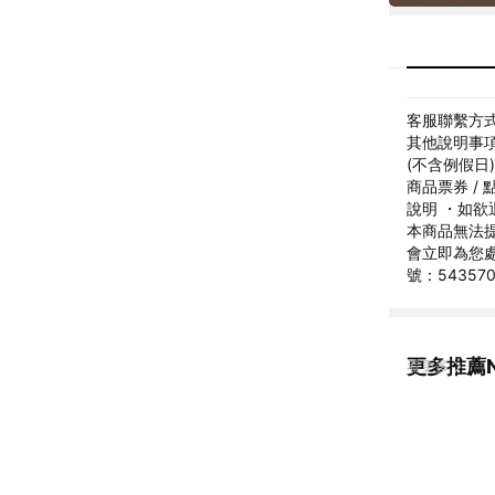
客服聯繫方式: 
其他說明事項
(不含例假日
商品票券 /
說明 ・如欲
本商品無法
會立即為您處
號：543570
更多推薦Ne
看更多