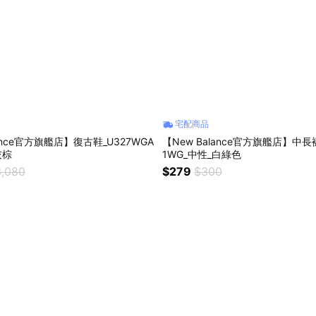
宅配商品
lance官方旗艦店】復古鞋_U327WGA
【New Balance官方旗艦店】中長襪
灰棕
1WG_中性_白綠色
,080
$279
$300