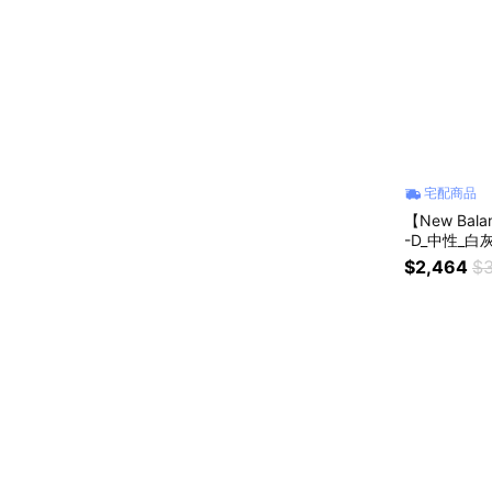
宅配商品
【New Ba
-D_中性_白
$2,464
$3