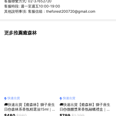
客服聯繫方式: 02-37652720
客服時段: 週一至週五10:00-19:00
其他說明事項: 客服信箱：theforest200720@gmail.com
更多推薦癒森林
看更多
快速出貨
快速出貨
🚚快速出貨【癒森林】獅子座生
🚚快速出貨【癒森林】獅子座生
日🎂森林系香氛精選油15ml｜10
日🎂微醺漿果香氛融蠟禮盒｜4
款選1（收禮人自選香氣／生日
入+融蠟燭燈（生日禮物／質感
$480
$980
$799
$1,299