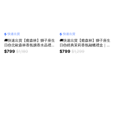
快速出貨
快速出貨
🚚快速出貨【癒森林】獅子座生
🚚快速出貨【癒森林】獅子座生
日🎂北歐森林香氛擴香水晶禮盒
日🎂經典茉莉香氛融蠟禮盒｜4
｜水晶杯+擴香花+15ml香氛油
入+融蠟燭燈（生日禮物／質感
$799
$1,180
$799
$1,299
（收禮人自選香氣／生日禮物／
送禮／療癒系禮物／送禮推薦）
質感送禮／療癒系禮物／送禮推
薦）