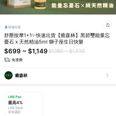
快速出貨
舒壓按摩1+1✨快速出貨【癒森林】黑碧璽能量忘
憂石 x 天然精油5ml 獅子座生日快樂
$699 ~ $1,149
$1,180 ~ $1,630
免運費
癒森林
LINE Pay
最高4%
LINE Bank
單筆滿額