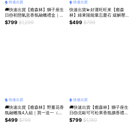
快速出貨
快速出貨
🚚快速出貨【癒森林】獅子座生
快速出貨💫好運旺旺來【癒森
日🎂初戀氣息香氛融蠟禮盒｜4
林】綠東陵能量忘憂石 緩解壓力
入+融蠟燭燈（生日禮物／質感
x幸運不斷 獅子座生日快樂
$799
$1,299
$499
$799
送禮／療癒系禮物／送禮推薦）
快速出貨
快速出貨
🚚快速出貨【癒森林】野薑花香
🚚快速出貨【癒森林】獅子座生
氛融蠟塊4入組｜買一送一（質
日🎂北歐可可松果香氛擴香禮盒
感送禮／療癒小物／香氛禮物／
｜水晶杯+松果+15ml香氛油
$499
$799
$799
$1,180
送禮推薦）
（收禮人自選香氣／生日禮物／
質感送禮／療癒系禮物／送禮推
薦）