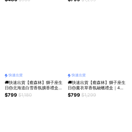
禮物／質感送禮／療癒系禮物／
送禮／療癒系禮物／送禮推薦）
送禮推薦）
快速出貨
快速出貨
🚚快速出貨【癒森林】獅子座生
🚚快速出貨【癒森林】獅子座生
日🎂北海道白雪香氛擴香禮盒｜
日🎂薰衣草香氛融蠟禮盒｜4入
水晶杯+棉花+15ml香氛油（收
+融蠟燭燈（生日禮物／質感送
$799
$1,180
$799
$1,299
禮人自選香氣／生日禮物／質感
禮／療癒系禮物／送禮推薦）
送禮／療癒系禮物／送禮推薦）