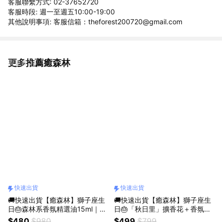
客服聯繫方式: 02-37652720
客服時段: 週一至週五10:00-19:00
其他說明事項: 客服信箱：theforest200720@gmail.com
更多推薦癒森林
看更多
快速出貨
快速出貨
🚚快速出貨【癒森林】獅子座生
🚚快速出貨【癒森林】獅子座生
日🎂森林系香氛精選油15ml｜10
日🎂「秋日里」擴香花＋香氛油
款選1（收禮人自選香氣／生日
5ml（生日禮物／畢業禮物／質
$480
$980
$499
$799