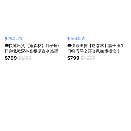
快速出貨
快速出貨
🚚快速出貨【癒森林】獅子座生
🚚快速出貨【癒森林】獅子座生
日🎂北歐森林香氛擴香水晶禮盒
日🎂海洋之露香氛融蠟禮盒｜4
｜水晶杯+擴香花+15ml香氛油
入+融蠟燭燈（生日禮物／質感
$799
$1,180
$799
$1,299
（收禮人自選香氣／生日禮物／
送禮／療癒系禮物／送禮推薦）
質感送禮／療癒系禮物／送禮推
薦）