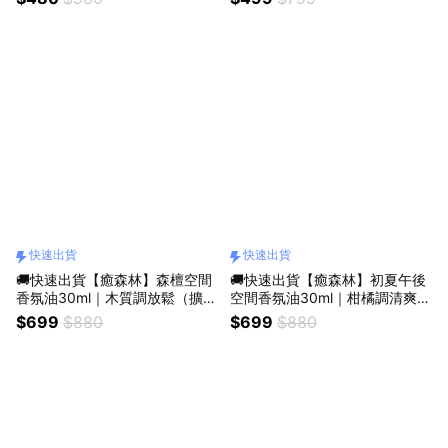
禮物／質感送禮／療癒系禮物／
感送禮／療癒系禮物／送禮推
送禮推薦）
薦）
快速出貨
快速出貨
🚚快速出貨【癒森林】森檀空間
🚚快速出貨【癒森林】初夏午後
香氛油30ml｜木質調放鬆（擴香
空間香氛油30ml｜柑橘調清爽
專用／質感香氛／療癒小物／居
（擴香專用／質感香氛／療癒小
$699
$880
$699
$880
家香氛）
物／提神香氛）