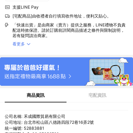
支援LINE Pay
[宅配商品]由收禮者自行填寫收件地址，便利又貼心。
「快速出貨」是由商家（賣方）提供之服務，LINE禮物不負責
配送時效保證。請於訂購前詳閱商品描述之條件與限制說明，
若有疑問請洽商家。
看更多
商品資訊
宅配資訊
公司名稱: 禾成國際貿易有限公司
公司地址: 台北市松山區八德路四段72巷16弄2號
統一編號: 52883881