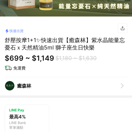
快速出貨
舒壓按摩1+1✨快速出貨【癒森林】紫水晶能量忘
憂石ｘ天然精油5ml 獅子座生日快樂
$699 ~ $1,149
$1,180 ~ $1,630
免運費
癒森林
LINE Pay
最高4%
LINE Bank
單筆滿額