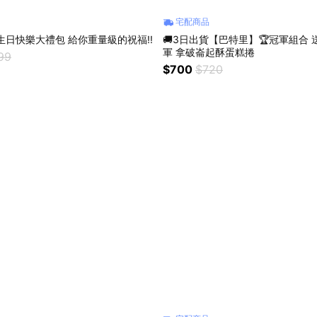
宅配商品
生日快樂大禮包 給你重量級的祝福!!
🚚3日出貨【巴特里】🏆冠軍組合
軍 拿破崙起酥蛋糕捲
99
$700
$720