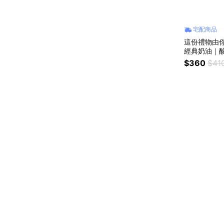
宅配商品
這份禮物由你
經典奶油｜
$360
$41