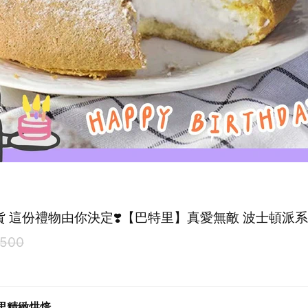
出貨 這份禮物由你決定❣️【巴特里】真愛無敵 波士頓派
500
里精緻烘焙