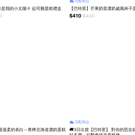
宅配商品
是我的小太陽🌞 起司雞蛋糕禮盒
【巴特里】芒果奶昔濃奶戚風杯子
0
$410
$430
宅配商品
 最溫柔的表白～青檸北海道濃奶蛋糕
🚚3日出貨【巴特里】 對你的思念
好多層～起酥拿破崙蛋糕捲