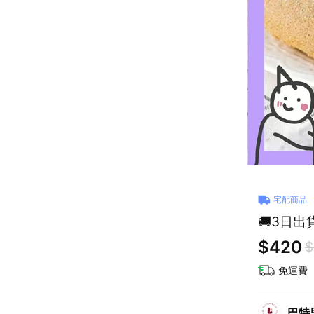
宅配商品
🚚3日
$420
$
免運費
巴特