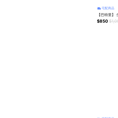
宅配商品
【巴特里】 
$850
$1,0