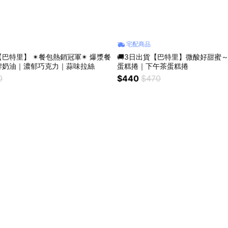
宅配商品
【巴特里】 ✴︎餐包熱銷冠軍✴︎ 爆漿餐
🚚3日出貨【巴特里】微酸好甜蜜
牌奶油｜濃郁巧克力｜蒜味拉絲
蛋糕捲｜下午茶蛋糕捲
0
$440
$470