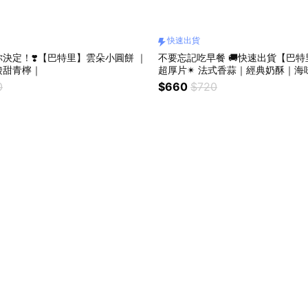
快速出貨
決定！❣️【巴特里】雲朵小圓餅 ｜
不要忘記吃早餐 🚚快速出貨【巴特里
酸甜青檸｜
超厚片✴︎ 法式香蒜｜經典奶酥｜海
0
$660
$720