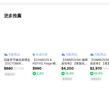
更多推薦
看更多
宅配商品
快速出貨
宅配商品
宅配商品
四葉草手鍊花束禮盒
【CHARLES &
【SWAROVSKI 施華
【SWAROVSK
【OCTOBER
KEITH】Paige 蝴蝶
洛世奇】【客製化卡
洛世奇】【客
16Th】開運 生日禮
結手鍊｜夏季新品｜
片】Hyperbola 蝴蝶
片】Lifelong H
$880
$1,180
$990
$4,200
$2,970
$4,
物 閨蜜禮物 情人節
快速出貨｜小CK
結手鐲/項鍊/耳釘 千
心形手鐲 白色
2.0%
15.0%
10.0%
禮物 女友禮物 交換
金蝴蝶結 法式浪漫
金屬潤飾 | 生日禮物
客製刻印
禮物 純銀手鍊 客製
風 白色 鍍玫瑰金色
| 畢業禮物 | 
客製刻印
客製刻印
化禮物 AUG 6
四款可選 | 生日禮物
禮物
| 畢業禮物 | 情人節
禮物