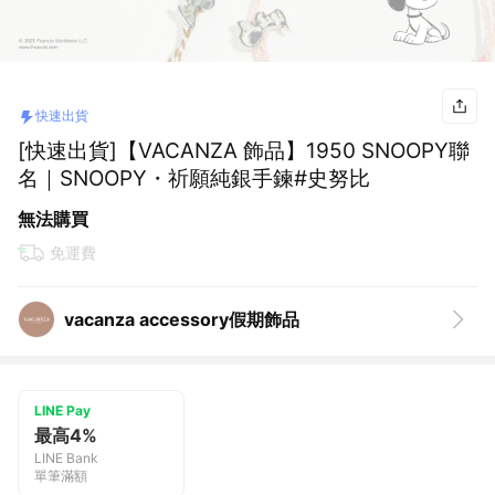
快速出貨
[快速出貨]【VACANZA 飾品】1950 SNOOPY聯
名｜SNOOPY・祈願純銀手鍊#史努比
無法購買
免運費
vacanza accessory假期飾品
LINE Pay
最高4%
LINE Bank
單筆滿額