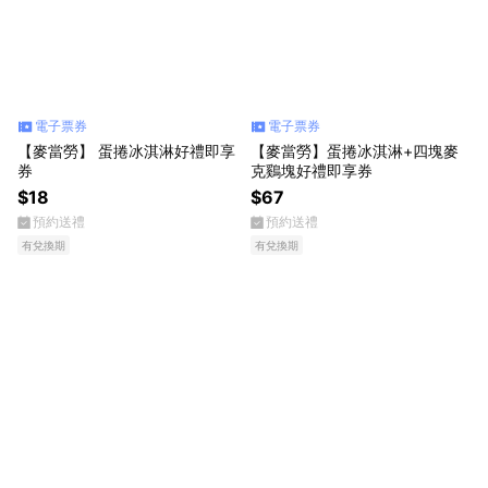
電子票券
電子票券
【麥當勞】 蛋捲冰淇淋好禮即享
【麥當勞】蛋捲冰淇淋+四塊麥
券
克鷄塊好禮即享券
$18
$67
預約送禮
預約送禮
有兌換期
有兌換期