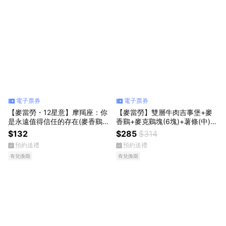
電子票券
電子票券
【麥當勞・12星意】摩羯座：你
【麥當勞】雙層牛肉吉事堡+麥
是永遠值得信任的存在(麥香鷄
香鷄+麥克鷄塊(6塊)+薯條(中)
+四塊麥克鷄塊+中杯可樂)
+可樂(中)x2好禮即享券
$132
$285
$314
預約送禮
預約送禮
有兌換期
有兌換期