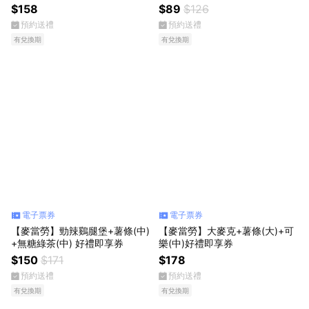
塊(4塊)+可樂(中) 好禮即享券
好禮即享券
$158
$89
$126
預約送禮
預約送禮
有兌換期
有兌換期
電子票券
電子票券
【麥當勞】勁辣鷄腿堡+薯條(中)
【麥當勞】大麥克+薯條(大)+可
+無糖綠茶(中) 好禮即享券
樂(中)好禮即享券
$150
$171
$178
預約送禮
預約送禮
有兌換期
有兌換期