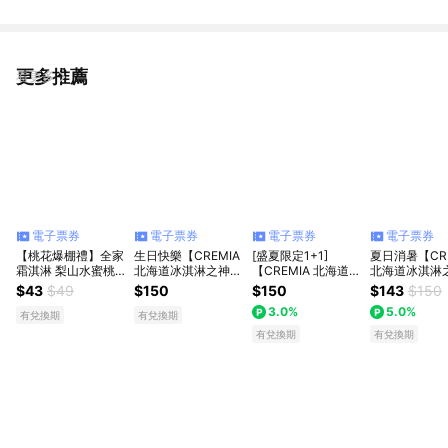
更多推薦
看更多
電子票券
電子票券
電子票券
電子票券
【桃花爆棚禮】全家
生日快樂【CREMIA
[盛夏限定1+1]
夏日消暑【CRE
霜淇淋 梨山水蜜桃
北海道冰淇淋之神】
【CREMIA 北海道冰
北海道冰淇淋
(口味不限)
冰淇淋(150元口味任
淇淋之神】冰淇淋
冰淇淋(150
$43
$49
$150
$150
$143
$150
選)
(150 元口味任選)
選) (限最低購
3.0%
5.0%
2)
有兌換期
有兌換期
有兌換期
有兌換期