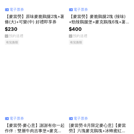
電子票券
電子票券
【麥當勞】原味麥脆鷄腿2塊+薯
【麥當勞】麥脆鷄腿2塊 (辣味)
條(大)+可樂(中) 好禮即享券
+勁辣鷄腿堡+麥克鷄塊6塊+薯
條(大)+可樂(中)x2好禮即享券
$230
$400
預約送禮
預約送禮
有兌換期
有兌換期
電子票券
電子票券
【麥當勞·麥心意】謝謝有你一起
[麥當勞·8月限定麥心意]【麥當
作伴：雙層牛肉吉事堡+麥克鷄
勞】六塊麥克鷄塊+冰蜂蜜紅茶