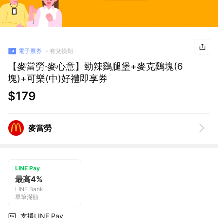
電子票券
有兌換期
【麥當勞·麥心意】勁辣鷄腿堡+麥克鷄塊(6
塊)+可樂(中)好禮即享券
$179
麥當勞
LINE Pay
最高4%
LINE Bank
單筆滿額
支援LINE Pay