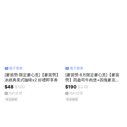
電子票券
電子票券
[麥當勞·限定麥心意]【麥當勞】
[麥當勞·8月限定麥心意]【麥當
冰經典美式咖啡x2 好禮即享券
勞】四盎司牛肉堡+四塊麥克鷄
塊+薯條(小)+可樂(中) 好禮即享
$48
$100
$190
$218
券
預約送禮
預約送禮
有兌換期
有兌換期