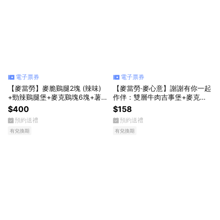
電子票券
電子票券
【麥當勞】麥脆鷄腿2塊 (辣味)
【麥當勞·麥心意】謝謝有你一起
+勁辣鷄腿堡+麥克鷄塊6塊+薯
作伴：雙層牛肉吉事堡+麥克鷄
條(大)+可樂(中)x2好禮即享券
塊(4塊)+可樂(中) 好禮即享券
$400
$158
預約送禮
預約送禮
有兌換期
有兌換期