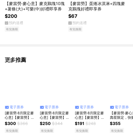
【麥當勞·麥心意】麥克鷄塊10塊
【麥當勞】蛋捲冰淇淋+四塊麥
+薯條(大)+可樂(中)好禮即享券
克鷄塊好禮即享券
$200
$67
預約送禮
預約送禮
有兌換期
有兌換期
更多推薦
看更多
電子票券
電子票券
電子票券
電子票券
[麥當勞·8月限定麥
[麥當勞·8月限定麥
[麥當勞·8月限定麥
【麥當勞·麥心
心意]【麥當勞】大
心意]【麥當勞】大
心意]【麥當勞】大
壽星限定，快
麥克+勁辣鷄腿堡
麥克+雙層牛肉吉事
麥克+4塊麥克鷄塊
限：大麥克+
$300
$366
$250
$344
$191
$248
$355
+麥克鷄塊6塊+薯條
堡+六塊麥克鷄塊
+薯條(小)+勁辣香鷄
腿堡+麥克鷄塊
(大)+可樂(中)x2好禮
+中薯+中可x2好禮
翅(一份兩塊)+可樂
+薯條(大)+可
有兌換期
有兌換期
有兌換期
有兌換期