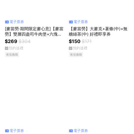
電子票券
電子票券
[麥當勞·期間限定麥心意]【麥當
【麥當勞】大麥克+薯條(中)+無
勞】雙層四盎司牛肉堡+六塊麥
糖綠茶(中) 好禮即享券
克鷄塊+薯條(大)+可樂(中) 好禮
$269
$304
$150
$171
即享券
預約送禮
預約送禮
有兌換期
有兌換期
電子票券
電子票券