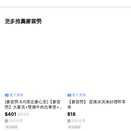
更多推薦麥當勞
看更多
電子票券
電子票券
[麥當勞·8月限定麥心意]【麥當
【麥當勞】 蛋捲冰淇淋好禮即享
勞】大麥克+雙層牛肉吉事堡+勁
券
辣鷄腿堡+六塊麥克鷄塊+大薯x2
$401
$542
$18
+可樂(中)x3 好禮即享券
預約送禮
預約送禮
有兌換期
有兌換期