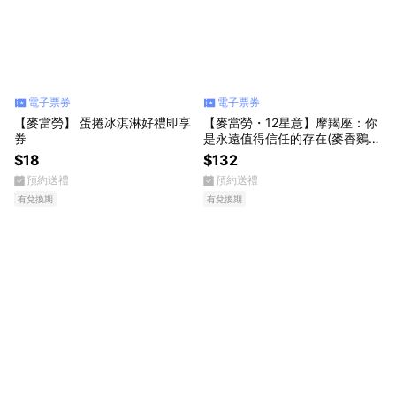
電子票券
電子票券
【麥當勞】 蛋捲冰淇淋好禮即享
【麥當勞・12星意】摩羯座：你
券
是永遠值得信任的存在(麥香鷄
+四塊麥克鷄塊+中杯可樂)
$18
$132
預約送禮
預約送禮
有兌換期
有兌換期