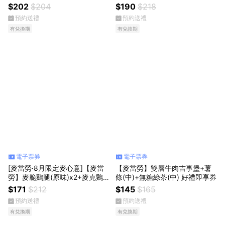
腿堡+薯條(小)+四塊麥克鷄塊
塊+薯條(小)+可樂(中) 好禮即享
$202
$204
$190
$218
+可樂(中))好禮即享券
券
預約送禮
預約送禮
有兌換期
有兌換期
電子票券
電子票券
[麥當勞·8月限定麥心意]【麥當
【麥當勞】雙層牛肉吉事堡+薯
勞】麥脆鷄腿(原味)x2+麥克鷄
條(中)+無糖綠茶(中) 好禮即享券
塊(4塊)+可樂(中) 好禮即享券
$171
$212
$145
$165
預約送禮
預約送禮
有兌換期
有兌換期