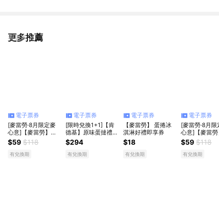
更多推薦
看更多
電子票券
電子票券
電子票券
電子票券
[麥當勞·8月限定麥
[限時兌換1+1]【肯
【麥當勞】 蛋捲冰
[麥當勞·8月
心意]【麥當勞】
德基】原味蛋撻禮盒
淇淋好禮即享券
心意]【麥當勞
Oreo冰炫風x2好禮
好禮即享券
Oreo冰炫風x
$59
$118
$294
$18
$59
$118
即享券(買1送1)
即享券(買1送1
有兌換期
有兌換期
有兌換期
有兌換期