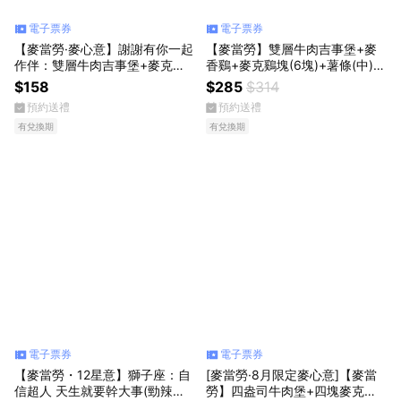
電子票券
電子票券
【麥當勞·麥心意】謝謝有你一起
【麥當勞】雙層牛肉吉事堡+麥
作伴：雙層牛肉吉事堡+麥克鷄
香鷄+麥克鷄塊(6塊)+薯條(中)
塊(4塊)+可樂(中) 好禮即享券
+可樂(中)x2好禮即享券
$158
$285
$314
預約送禮
預約送禮
有兌換期
有兌換期
電子票券
電子票券
【麥當勞・12星意】獅子座：自
[麥當勞·8月限定麥心意]【麥當
信超人 天生就要幹大事(勁辣鷄
勞】四盎司牛肉堡+四塊麥克鷄