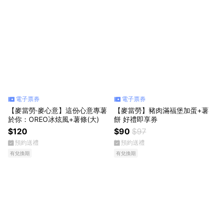
電子票券
電子票券
【麥當勞·麥心意】這份心意專薯
【麥當勞】豬肉滿福堡加蛋+薯
於你：OREO冰炫風+薯條(大)
餅 好禮即享券
$120
$90
$97
預約送禮
預約送禮
有兌換期
有兌換期