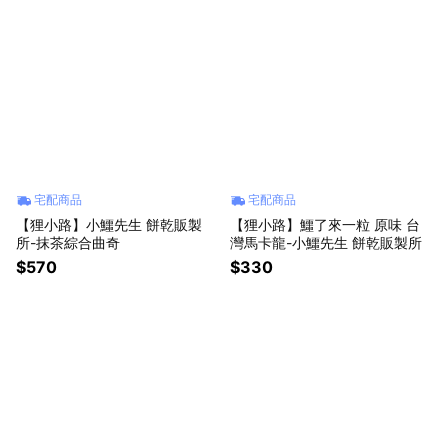
宅配商品
宅配商品
【狸小路】小鱷先生 餅乾販製
【狸小路】鱷了來一粒 原味 台
所-抹茶綜合曲奇
灣馬卡龍-小鱷先生 餅乾販製所
$570
$330