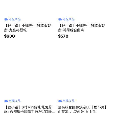
宅配商品
宅配商品
【狸小路】小鱷先生 餅乾販製
【狸小路】小鱷先生 餅乾販製
所-九宮格餅乾
所-莓果綜合曲奇
$600
$570
宅配商品
宅配商品
【狸小路】6吋Mini貓咬乳酪蛋
這份禮物由你決定✌🏻【狸小路】
糕+台灣馬卡龍隨手包2包(口味
山茶家-小花餅乾 自由選