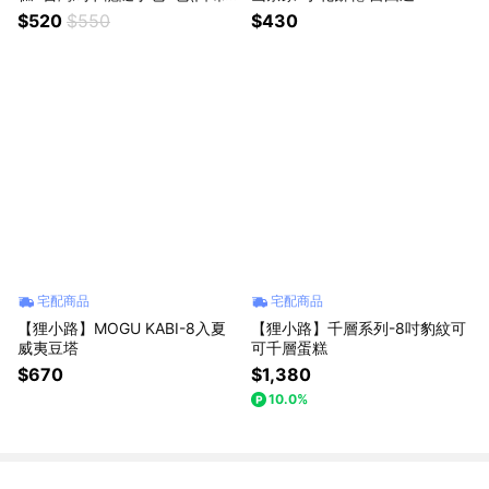
隨機)・獨家甜點
$520
$550
$430
宅配商品
宅配商品
【狸小路】MOGU KABI-8入夏
【狸小路】千層系列-8吋豹紋可
威夷豆塔
可千層蛋糕
$670
$1,380
10.0%