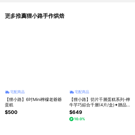
更多推薦狸小路手作烘焙
看更多
宅配商品
宅配商品
【狸小路】6吋Mini檸檬老爺爺
【狸小路】切片千層蛋糕系列-檸
蛋糕
牛芋巧綜合千層(4片/盒)✦贈品
牌保冷袋
$500
$649
10.0%