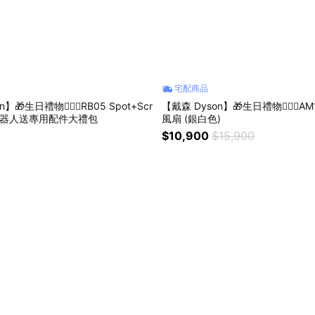
宅配商品
】🎁生日禮物👩‍❤️‍👨RB05 Spot+Scr
【戴森 Dyson】🎁生日禮物👩‍❤️‍👨
掃拖機器人送專用配件大禮包
風扇 (銀白色)
$10,900
$15,900