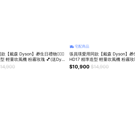
宅配商品
戴森 Dyson】🎁生日禮物👩‍❤️‍👨
張員瑛愛用同款【戴森 Dyson】🎁生日禮物
造型 輕量吹風機 粉霧玫瑰 💕(送Dys
HD17 精準造型 輕量吹風機 粉霧玫瑰
烘罩)
on捲髮烘罩)
14,900
$10,900
$14,900