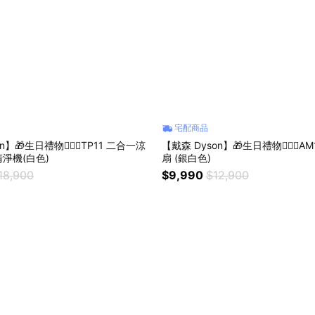
宅配商品
】🎁生日禮物👩‍❤️‍👨TP11 二合一涼
【戴森 Dyson】🎁生日禮物👩‍❤️‍👨
淨機(白色)
扇 (銀白色)
18,900
$9,990
$12,900