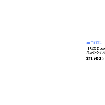
宅配商品
【戴森 Dyson
風智能空氣清
$11,900
$