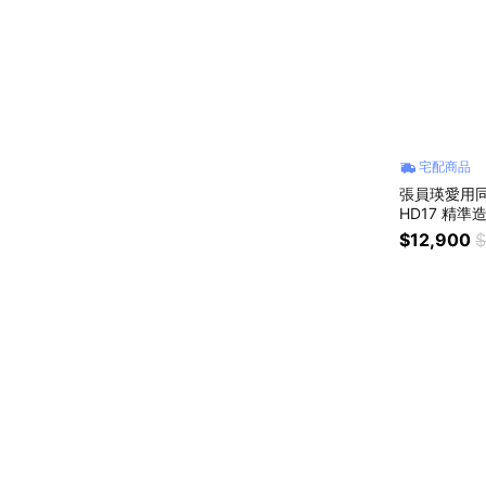
宅配商品
張員瑛愛用同款【
HD17 精準
on底座+捲髮
$12,900
$