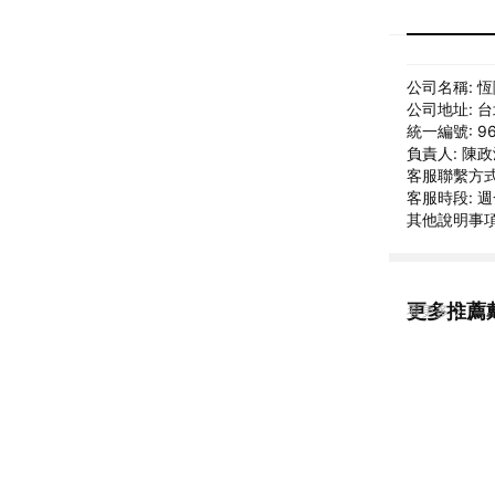
公司名稱: 
公司地址: 
統一編號: 96
負責人: 陳
客服聯繫方式: 
客服時段: 週一
其他說明事項: 
更多推薦戴
看更多