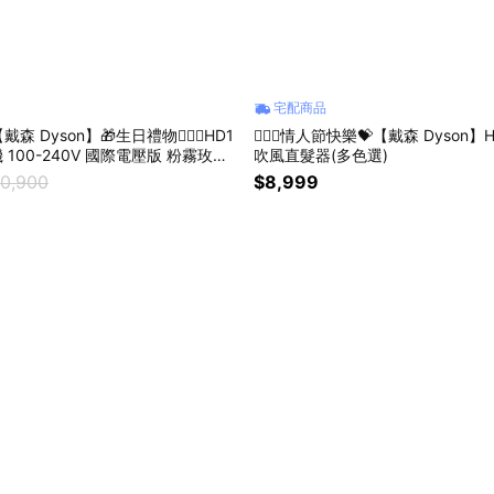
宅配商品
 Dyson】🎁生日禮物👩‍❤️‍👨HD1
👩‍❤️‍👨情人節快樂💝【戴森 Dyson
 100-240V 國際電壓版 粉霧玫瑰
吹風直髮器(多色選)
10,900
$8,999