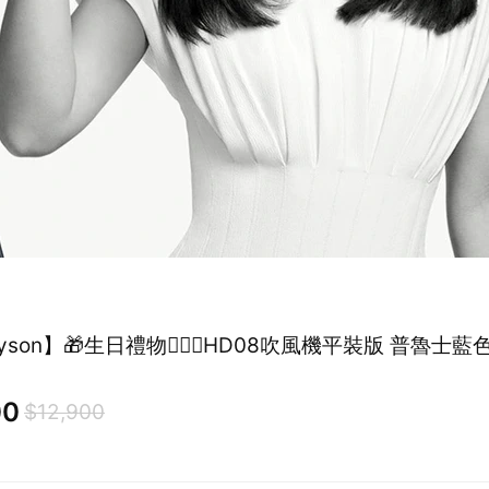
yson】🎁生日禮物👩‍❤️‍👨HD08吹風機平裝版 普魯士藍
00
$12,900