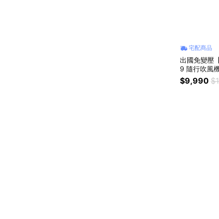
宅配商品
出國免變壓【戴森
9 隨行吹風機
色
$9,990
$