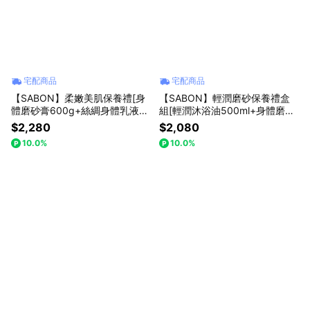
宅配商品
宅配商品
【SABON】柔嫩美肌保養禮[身
【SABON】輕潤磨砂保養禮盒
體磨砂膏600g+絲綢身體乳液5
組[輕潤沐浴油500ml+身體磨砂
0ml] 禮物獨家 x 哈根達斯限量
膏60g+絲綢身體乳液50ml] 禮
$2,280
$2,080
聯名組
物獨家贈禮
10.0%
10.0%