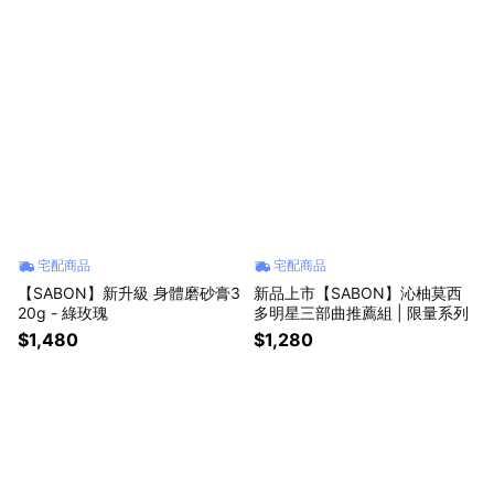
宅配商品
宅配商品
【SABON】新升級 身體磨砂膏3
新品上市【SABON】沁柚莫西
20g - 綠玫瑰
多明星三部曲推薦組 | 限量系列
$1,480
$1,280