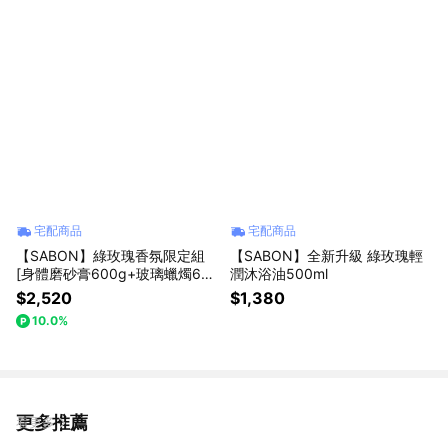
宅配商品
宅配商品
【SABON】綠玫瑰香氛限定組
【SABON】全新升級 綠玫瑰輕
[身體磨砂膏600g+玻璃蠟燭60
潤沐浴油500ml
g] 禮物獨家 x 哈根達斯限量聯名
$2,520
$1,380
組
10.0%
更多推薦
看更多