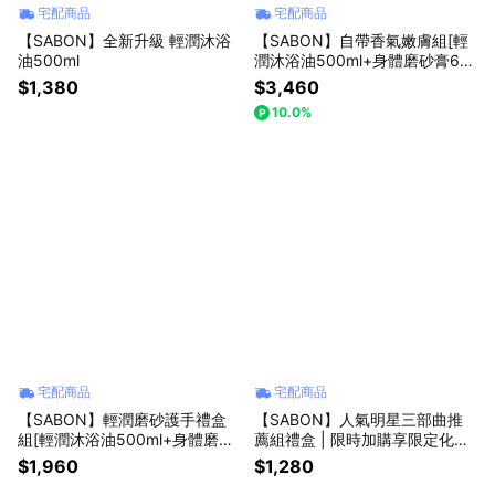
宅配商品
宅配商品
【SABON】全新升級 輕潤沐浴
【SABON】自帶香氣嫩膚組[輕
油500ml
潤沐浴油500ml+身體磨砂膏60
0g+護手霜10ml+獨家贈環保托
$1,380
$3,460
特包 ] 禮物獨家贈禮
10.0%
宅配商品
宅配商品
【SABON】輕潤磨砂護手禮盒
【SABON】人氣明星三部曲推
組[輕潤沐浴油500ml+身體磨砂
薦組禮盒 | 限時加購享限定化妝
膏60g+護手霜10ml] 禮物獨家贈
包 | 生日禮物推薦
$1,960
$1,280
禮