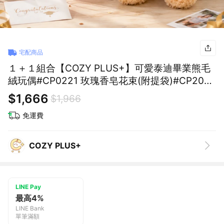
宅配商品
１＋１組合【COZY PLUS+】可愛泰迪畢業熊毛
絨玩偶#CP0221 玫瑰香皂花束(附提袋)#CP2023
娃娃 禮物 生日禮物 交換禮 可愛毛絨玩偶 花束 畢
$1,666
$1,966
業禮物 永生花
免運費
COZY PLUS+
LINE Pay
最高4%
LINE Bank
單筆滿額