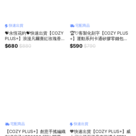
快速出貨
宅配商品
💝永恆花約💝快速出貨【COZY
🏆💘客製化刻字【COZY PLUS
PLUS+】浪漫凡爾賽紅玫瑰香皂
+】運動系列卡通矽膠零錢包收
花束(附提袋)JAN14#CP2014
納包SEP24#CP0263 零錢包 收
$680
$880
$590
$790
情人節禮物 女朋友禮物 閨蜜禮
納包 掛飾 禮物 生日禮物 棒球 籃
物 生日禮物
球 網球 足球
宅配商品
快速出貨
【COZY PLUS+】創意手搖編織
🧡快速出貨【COZY PLUS+】威