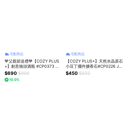
宅配商品
宅配商品
💙父親節送禮💙【COZY PLUS
【COZY PLUS+】天然水晶原石
+】創意狼頭酒瓶 #CP0373 🛒
小豆丁擺件擴香石#CP0226 JU
(照片有加購的選項名稱) 動物酒
N04 水晶 禮物 生日禮物 交換禮
$690
$990
$450
$650
瓶 男生禮物 生日禮物 父親節禮
畢業禮物 開業禮物 開運 招財 喬
10.0%
物 情人節禮物 聖誕禮物 酒瓶
遷禮物