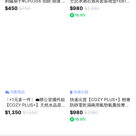
刺繡扇子#CP0356 招財 開運 搞
士忌冰酒石酒具套裝禮盒FEB19
怪 夏天 生日禮物 降溫 交換禮物
#CP0146 酒杯 生日禮物 交換禮
$450
$750
$980
$1,380
男生禮物 女生禮物 父親節禮物
喬遷禮物 男生禮物 情人節禮物
10.0%
鑽石杯
宅配商品
快速出貨
〔+1元多一件〕💼辦公室擺件組
快速出貨【COZY PLUS+】輕奢
【COZY PLUS+】天然水晶原石
防靜電乾濕兩用氣墊氣囊按摩梳
小豆丁擺件擴香石#CP0226 JU
禮盒組APR23#CP0192 禮物 生
$1,350
$1,550
$980
$1,180
N04 水晶 禮物 生日禮物 交換禮
日禮物 交換禮 母親節禮物
10.0%
開業禮物 開運 招財 喬遷禮物