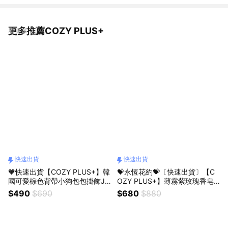
更多推薦COZY PLUS+
看更多
快速出貨
快速出貨
🧡快速出貨【COZY PLUS+】韓
💝永恆花約💝〔快速出貨〕【C
國可愛棕色背帶小狗包包掛飾JU
OZY PLUS+】薄霧紫玫瑰香皂
N18 #CP0160 毛絨公仔鑰匙扣
花束(附提袋)FEB18#CP2015 情
$490
$690
$680
$880
禮物 生日禮物 交換禮 畢業禮物
人節禮物 女朋友禮物 閨蜜禮物
生日禮物 新年禮物 喬遷禮物