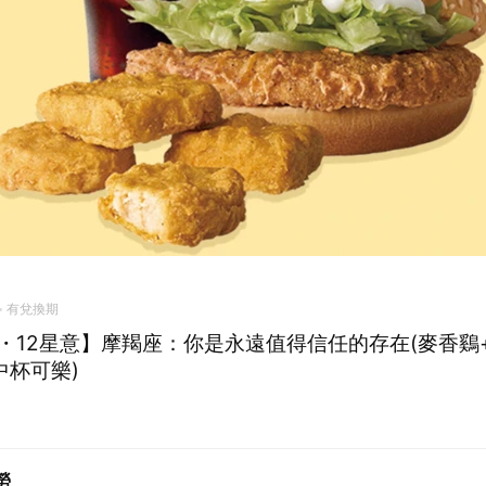
有兌換期
・12星意】摩羯座：你是永遠值得信任的存在(麥香鷄
中杯可樂)
勞