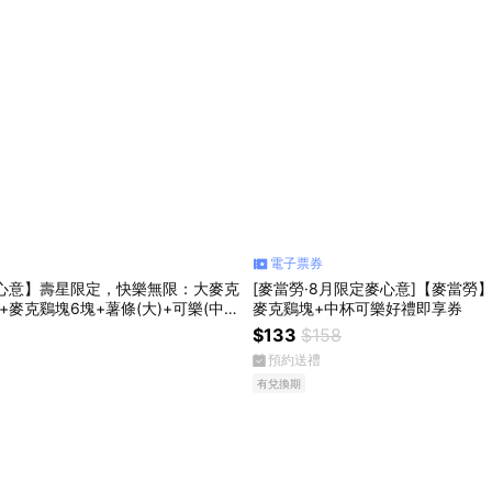
電子票券
麥心意】壽星限定，快樂無限：大麥克
[麥當勞·8月限定麥心意]【麥當勞
麥克鷄塊6塊+薯條(大)+可樂(中)x
麥克鷄塊+中杯可樂好禮即享券
券
$133
$158
預約送禮
有兌換期