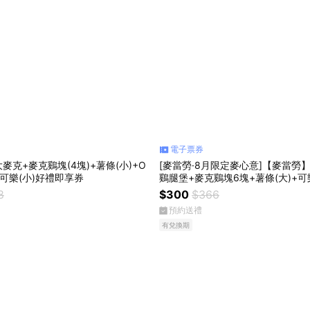
電子票券
麥克+麥克鷄塊(4塊)+薯條(小)+O
[麥當勞·8月限定麥心意]【麥當勞
+可樂(小)好禮即享券
鷄腿堡+麥克鷄塊6塊+薯條(大)+可樂
即享券
8
$300
$366
預約送禮
有兌換期