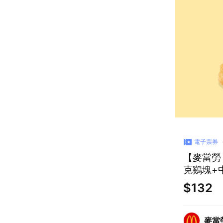
電子票券
【麥當勞
克鷄塊+
$132
麥當