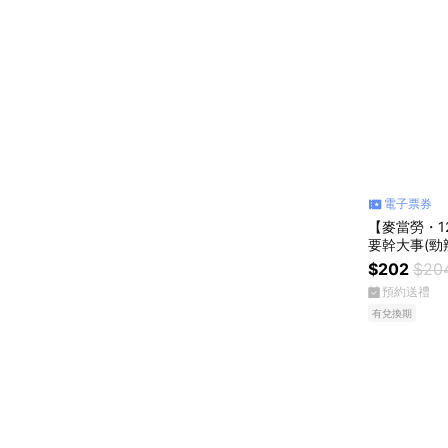
電子票券
【麥當勞・1
要幹大事(勁
+可樂(中))
$202
$20
預約送禮
有兌換期