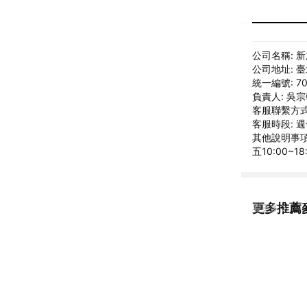
公司名稱: 
公司地址: 
統一編號: 70
負責人: 吳
客服聯繫方式: 
客服時段: 週
其他說明事項:
五10:00~1
更多推薦
看更多