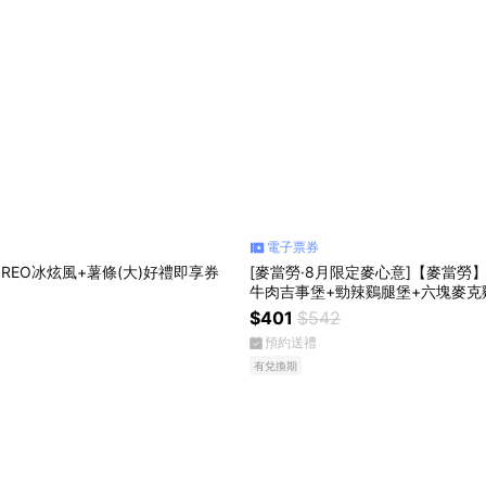
電子票券
REO冰炫風+薯條(大)好禮即享券
[麥當勞·8月限定麥心意]【麥當勞
牛肉吉事堡+勁辣鷄腿堡+六塊麥克
+可樂(中)x3 好禮即享券
$401
$542
預約送禮
有兌換期