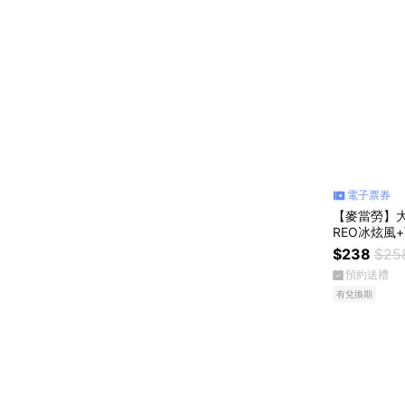
電子票券
【麥當勞】大
REO冰炫風
$238
$25
預約送禮
有兌換期