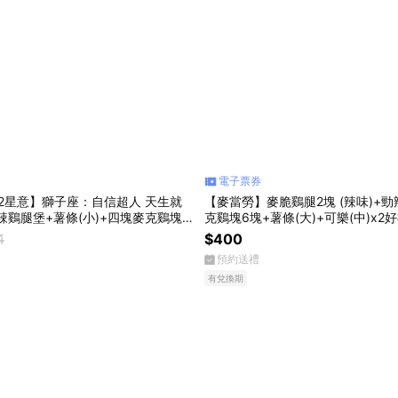
電子票券
2星意】獅子座：自信超人 天生就
【麥當勞】麥脆鷄腿2塊 (辣味)+
辣鷄腿堡+薯條(小)+四塊麥克鷄塊
克鷄塊6塊+薯條(大)+可樂(中)x2
好禮即享券
4
$400
預約送禮
有兌換期