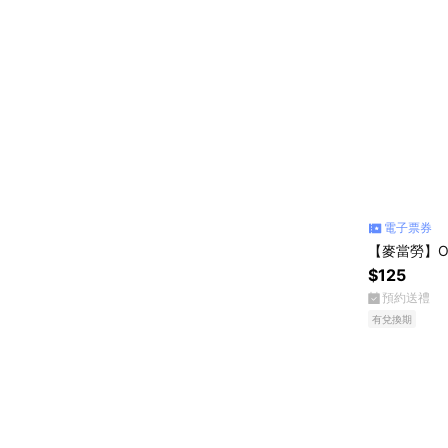
電子票券
【麥當勞】O
$125
預約送禮
有兌換期