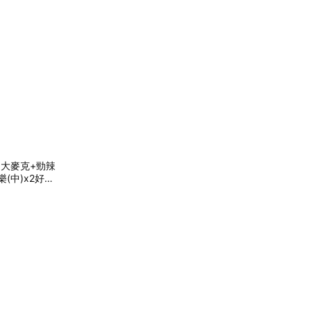
】大麥克+勁辣
(中)x2好禮