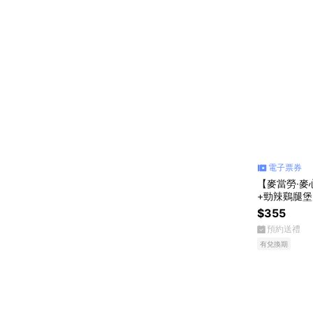
電子票券
【麥當勞·
+勁辣鷄腿堡+
2 好禮即享
$355
預約送禮
有兌換期