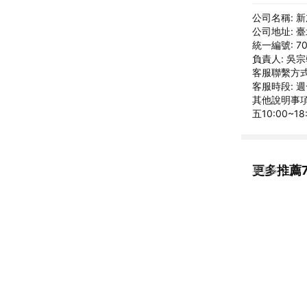
公司名稱: 
公司地址: 
統一編號: 70
負責人: 吳
客服聯繫方式: 
客服時段: 週
其他說明事項:
五10:00~1
更多推薦7-
看更多