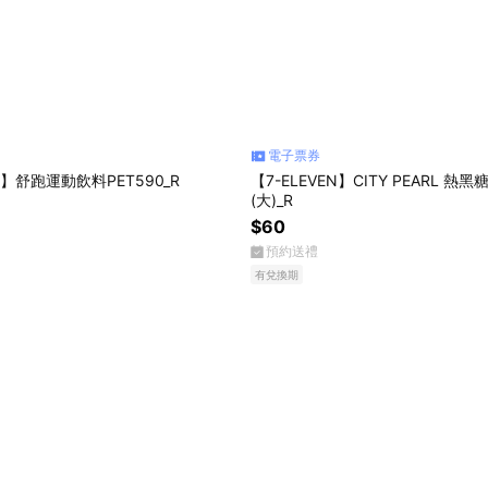
電子票券
EN】舒跑運動飲料PET590_R
【7-ELEVEN】CITY PEARL 熱
(大)_R
$60
預約送禮
有兌換期