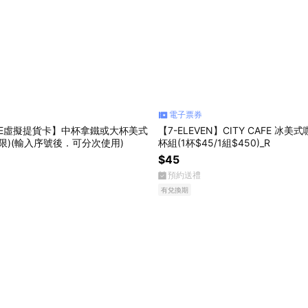
電子票券
CAFE虛擬提貨卡】中杯拿鐵或大杯美式
【7-ELEVEN】CITY CAFE 冰美式
不限)(輸入序號後．可分次使用)
杯組(1杯$45/1組$450)_R
$45
預約送禮
有兌換期