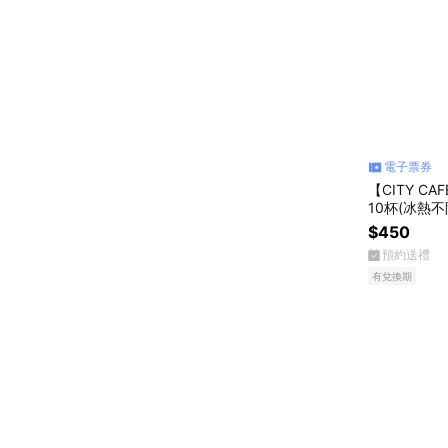
電子票券
【CITY 
10杯(冰熱
$450
預約送禮
有兌換期