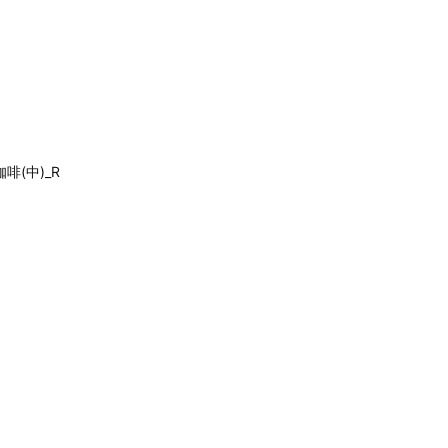
咖啡(中)_R