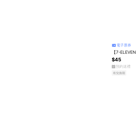
電子票券
【7-ELEVE
$45
預約送禮
有兌換期