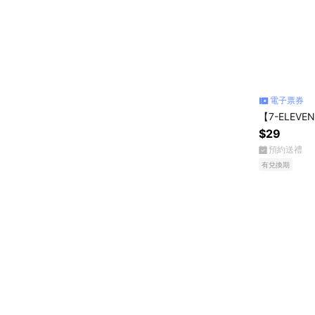
電子票券
【7-ELEV
$29
預約送禮
有兌換期