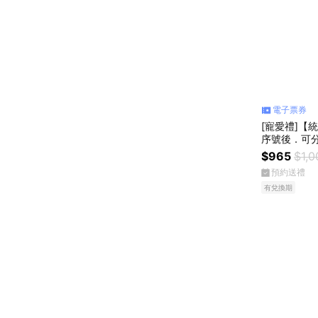
電子票券
[寵愛禮]【
序號後．可分
$965
$1,0
預約送禮
有兌換期