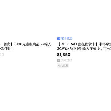
電子票券
統一超商】1000元虛擬商品卡(輸入
【CITY CAFE虛擬提貨卡】中杯
次使用)
30杯(冰熱不限)(輸入序號後．可分
00
$1,350
預約送禮
有兌換期