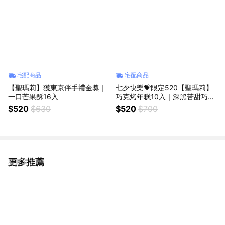
宅配商品
宅配商品
【聖瑪莉】獲東京伴手禮金獎｜
七夕快樂💝限定520【聖瑪莉】
一口芒果酥16入
巧克烤年糕10入｜深黑苦甜巧克
｜Threads爆紅款甜點
$520
$630
$520
$700
更多推薦
看更多