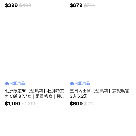
$399
$499
$679
$714
宅配商品
宅配商品
七夕限定💝【聖瑪莉】杜拜巧克
三日內出貨【聖瑪莉】蒜泥厲害
力Ｑ餅 8入/盒｜限量禮盒｜極致
3入 X2袋
酥脆口感｜鹹甜濃郁開心果味
$1,199
$1,399
$699
$712