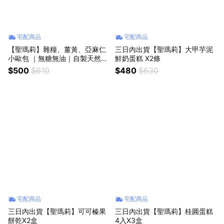
宅配商品
宅配商品
【聖瑪莉】雜糧、薑黃、亞麻仁
三日內出貨【聖瑪莉】大甲芋泥
小歐包 ｜無糖無油｜自製天然酵
鮮奶蛋糕 X2條
母｜全素｜健康無負擔
$500
$610
$480
$630
宅配商品
宅配商品
三日內出貨【聖瑪莉】可可榛果
三日內出貨【聖瑪莉】桂圓蛋糕
餅乾X2盒
4入X3盒