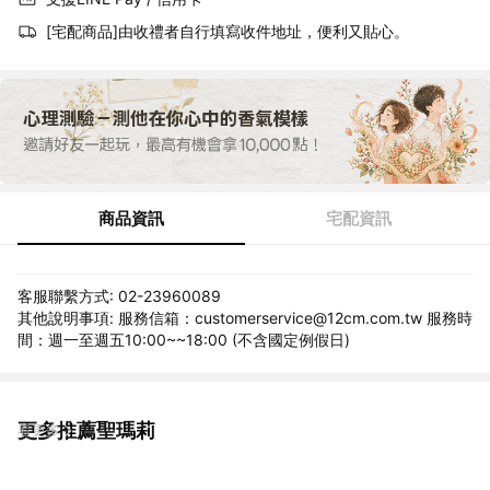
[宅配商品]由收禮者自行填寫收件地址，便利又貼心。
商品資訊
宅配資訊
客服聯繫方式: 02-23960089
其他說明事項: 服務信箱：customerservice@12cm.com.tw 服務時
間：週一至週五10:00~~18:00 (不含國定例假日)
更多推薦聖瑪莉
看更多