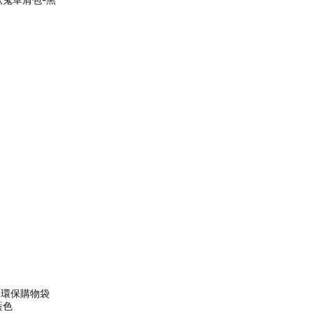
 環保購物袋
藍色