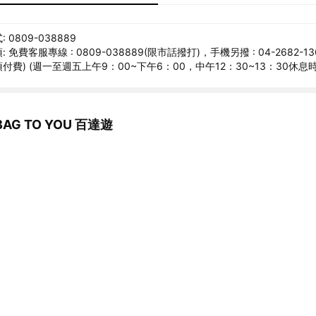
0809-038889
免費客服專線 : 0809-038889(限市話撥打)，手機另撥 : 04-2682-13
1(須付費) (週一至週五上午9：00~下午6：00，中午12：30~13：30休息
G TO YOU 百達遊