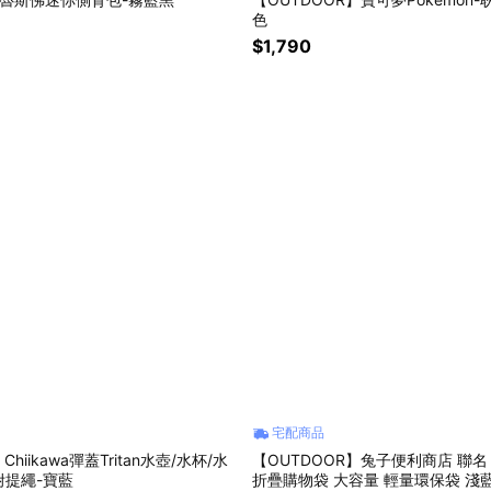
色
$1,790
宅配商品
iikawa彈蓋Tritan水壺/水杯/水
【OUTDOOR】兔子便利商店 聯名
)附提繩-寶藍
折疊購物袋 大容量 輕量環保袋 淺