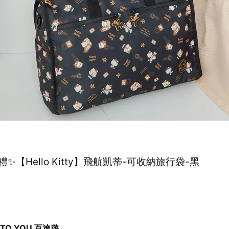
✨【Hello Kitty】飛航凱蒂-可收納旅行袋-黑
 TO YOU 百達遊