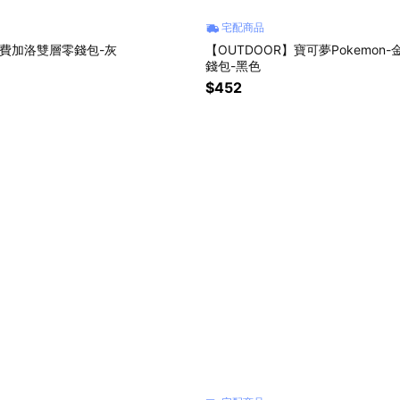
宅配商品
Y】費加洛雙層零錢包-灰
【OUTDOOR】寶可夢Pokemon
錢包-黑色
$452