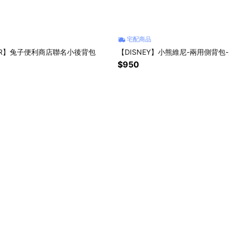
宅配商品
OR】兔子便利商店聯名小後背包
【DISNEY】小熊維尼-兩用側背包
$950