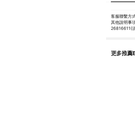
客服聯繫方式: 
其他說明事項: 
2681661
更多推薦BA
看更多