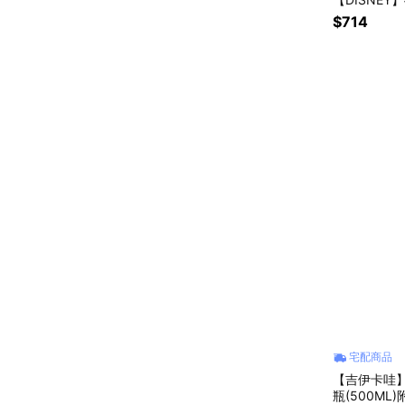
$714
宅配商品
【吉伊卡哇】Ch
瓶(500ML