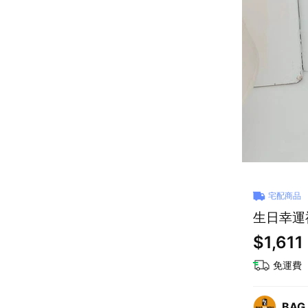
宅配商品
生日幸運禮
$1,611
免運費
BAG