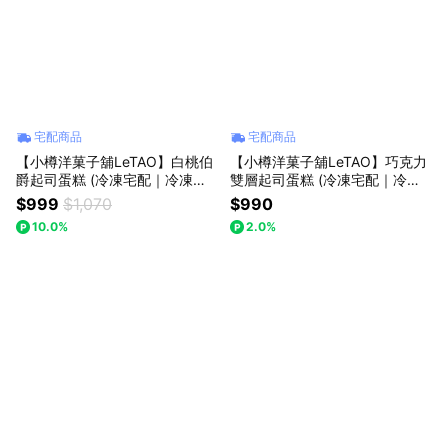
宅配商品
宅配商品
【小樽洋菓子舖LeTAO】白桃伯
【小樽洋菓子舖LeTAO】巧克力
爵起司蛋糕 (冷凍宅配｜冷凍保
雙層起司蛋糕 (冷凍宅配｜冷凍
存)
保存)
$999
$1,070
$990
10.0%
2.0%