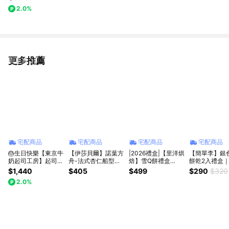
2.0%
更多推薦
看更多
宅配商品
宅配商品
宅配商品
宅配商品
🎂生日快樂【東京牛
【伊莎貝爾】諾葉方
|2026禮盒|【里洋烘
【簡單李】銀
奶起司工房】起司夾
舟-法式杏仁船型餅
焙】雪Q餅禮盒
餅乾2入禮盒｜
心餅乾+牛奶起司蛋
乾禮盒(奶素) 生日禮
(12、18入)
種口味一次滿
$1,440
$405
$499
$290
$320
糕組合 (冷凍宅配｜
物｜伴手禮｜餅乾禮
味蕾❤️ 下午
2.0%
附無造蠟燭乙支)
盒｜畢業禮物｜彌月
心餅乾、小禮
禮盒
心意