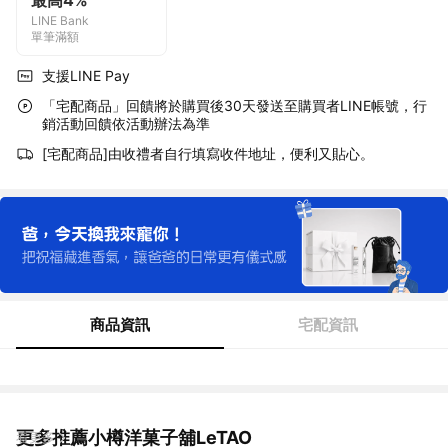
最高4%
LINE Bank
單筆滿額
支援LINE Pay
「宅配商品」回饋將於購買後30天發送至購買者LINE帳號，行
銷活動回饋依活動辦法為準
[宅配商品]由收禮者自行填寫收件地址，便利又貼心。
商品資訊
宅配資訊
更多推薦小樽洋菓子舖LeTAO
看更多