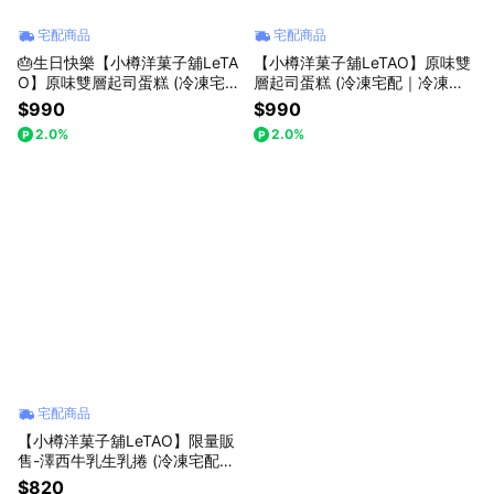
宅配商品
宅配商品
🎂生日快樂【小樽洋菓子舖LeTA
【小樽洋菓子舖LeTAO】原味雙
O】原味雙層起司蛋糕 (冷凍宅配
層起司蛋糕 (冷凍宅配｜冷凍保
｜冷凍保存｜附無造蠟燭乙支)
存)
$990
$990
2.0%
2.0%
宅配商品
【小樽洋菓子舖LeTAO】限量販
售-澤西牛乳生乳捲 (冷凍宅配｜
冷凍保存)
$820