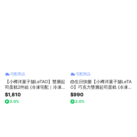
宅配商品
宅配商品
【小樽洋菓子舖LeTAO】雙層起
🎂生日快樂【小樽洋菓子舖LeTA
司蛋糕2件組 (冷凍宅配｜冷凍保
O】巧克力雙層起司蛋糕 (冷凍宅
存)
配｜冷凍保存｜內附無造型蠟燭
$1,810
$990
乙支)
2.0%
2.0%