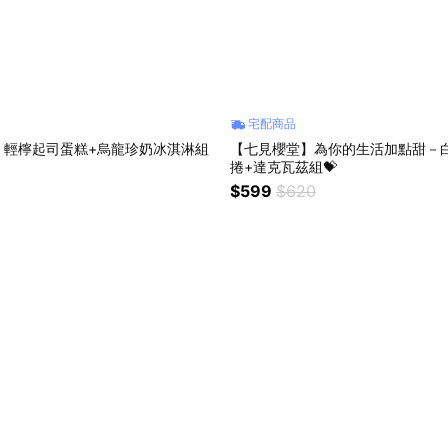
宅配商品
】輕檸起司蛋糕+烏龍珍奶冰淇淋組
【七見櫻堂】為你的生活加點甜－
捲+達克瓦茲組💝
$599
$620