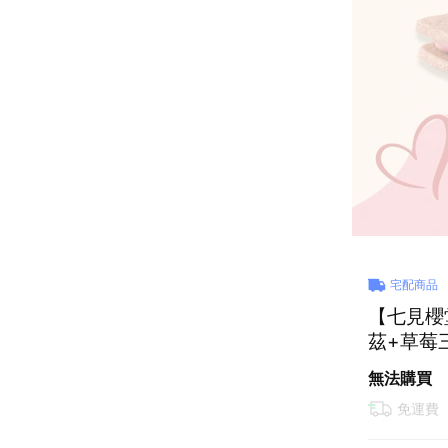
宅配商品
【七見櫻
茲+草莓
無法購買
免運費