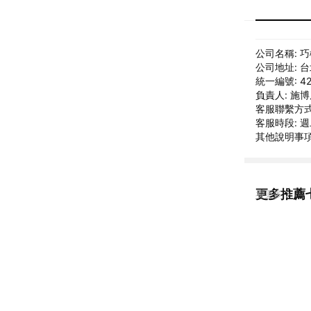
公司名稱: 
公司地址: 
統一編號: 42
負責人: 施
客服聯繫方式: 
客服時段: 週二
其他說明事項
更多推薦
看更多