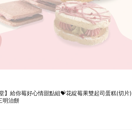
堂】給你莓好心情甜點組💝花綻莓果雙起司蛋糕(切片)
三明治餅