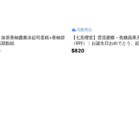
宅配商品
】抹茶香柚醬糜冰起司蛋糕+香柚碧
【七見櫻堂】雲流蜜蝶－焦糖蘋果
茲甜點組
（6吋）︱お誕生日おめでとう、
9
$820