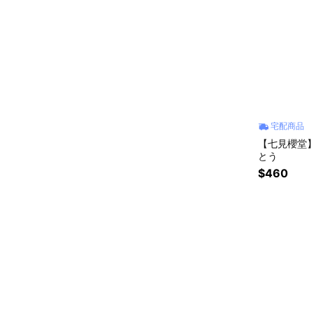
宅配商品
【七見櫻堂
とう
$460