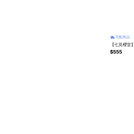
宅配商品
【七見櫻堂
$555