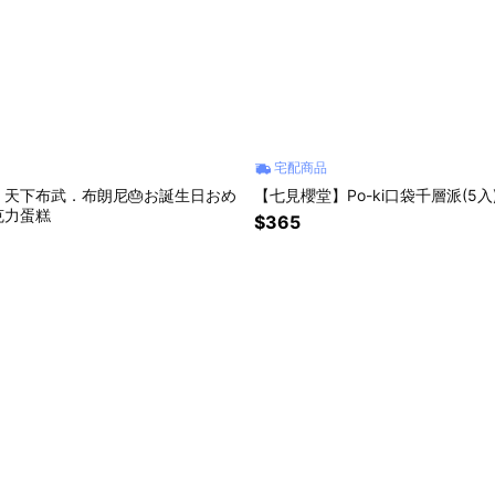
宅配商品
】天下布武．布朗尼🎂お誕生日おめ
【七見櫻堂】Po-ki口袋千層派(5入
克力蛋糕
$365