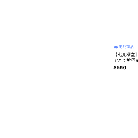
宅配商品
【七見櫻堂
でとう💝巧
$560