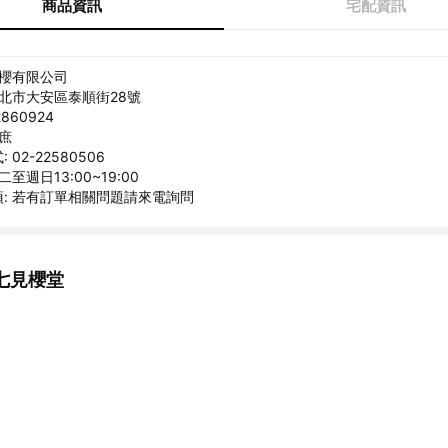
商品資訊
宅配資訊
巧櫻有限公司
台北市大安區泰順街28號
860924
博庶
02-22580506
至週日13:00~19:00
: 若有訂單相關問題請來電詢問
七見櫻堂