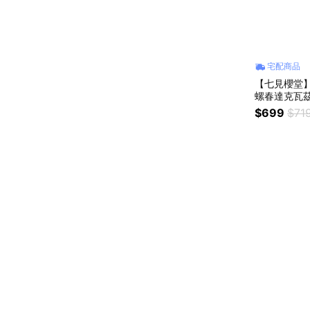
宅配商品
【七見櫻堂
螺春達克瓦
$699
$71