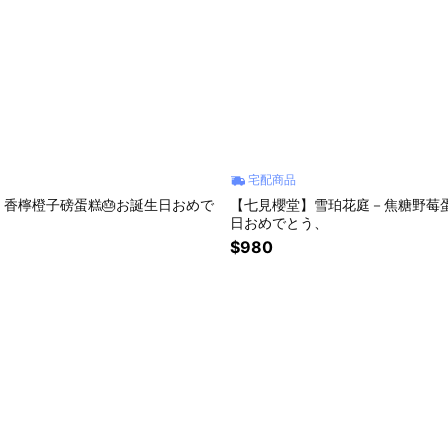
宅配商品
】香檸橙子磅蛋糕🎂お誕生日おめで
【七見櫻堂】雪珀花庭－焦糖野莓
日おめでとう、
$980