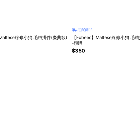
宅配商品
】Maltese線條小狗 毛絨掛件(慶典款)
【Fubees】Maltese線條小狗 毛
-預購
$350