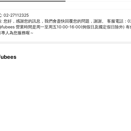
02-27112325
: 您好，感謝您的訊息，我們會盡快回覆您的問題，謝謝。 客服電話：02-2
@fubees 營業時間是周一至周五10:00-16:00(例假日及國定假日除外)
有專人為您服務喔～
ubees