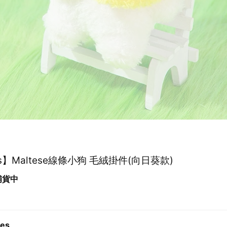
es】Maltese線條小狗 毛絨掛件(向日葵款)
 補貨中
es