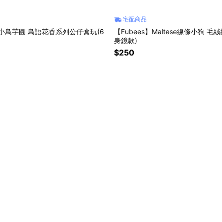
宅配商品
s】小鳥芋圓 鳥語花香系列公仔盒玩(6
【Fubees】Maltese線條小狗 毛
身鏡款)
$250