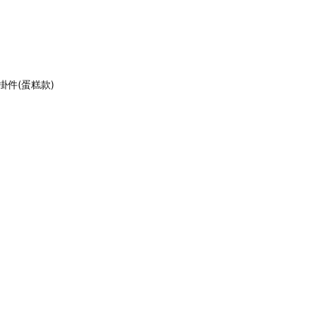
絨掛件(蛋糕款)