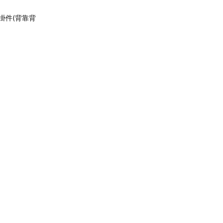
絨掛件(背靠背