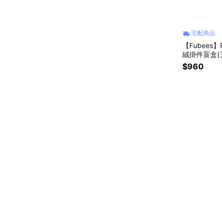
宅配商品
【Fubees
絨掛件盲盒(
$960