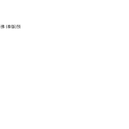
佛 (泰版)預