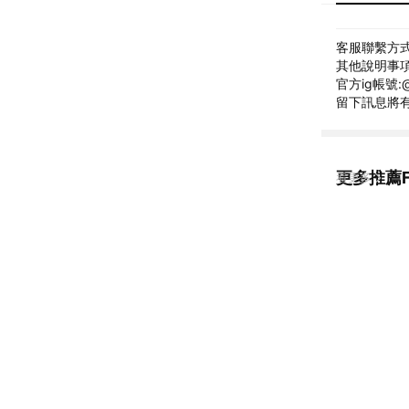
客服聯繫方式: 
其他說明事項
官方ig帳號:
留下訊息將
更多推薦F
看更多