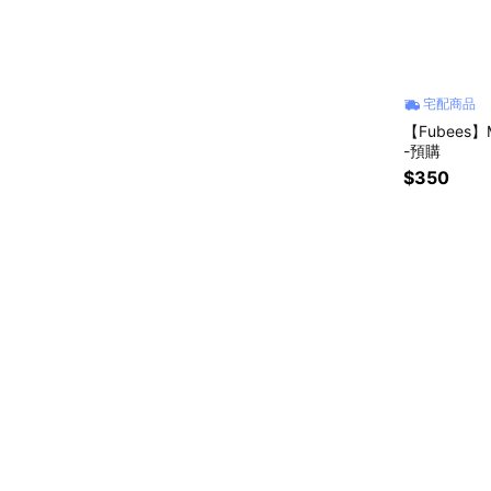
宅配商品
【Fubees
-預購
$350