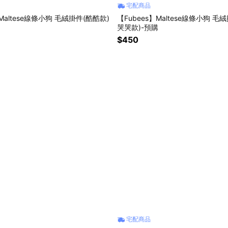
宅配商品
】Maltese線條小狗 毛絨掛件(酷酷款)
【Fubees】Maltese線條小狗 毛
哭哭款)-預購
$450
宅配商品