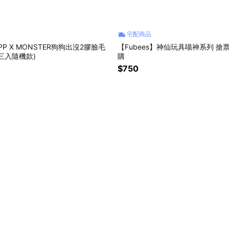
宅配商品
】PP X MONSTER狗狗出沒2膠臉毛
【Fubees】神仙玩具喵神系列 搶票
三入隨機款)
購
$750