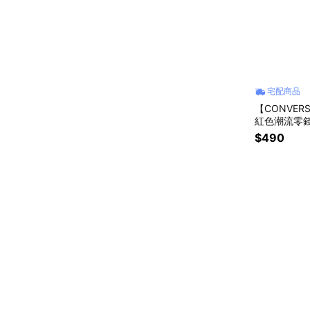
宅配商品
【CONVERSE
紅色潮流零錢包
隨行耳機包隨
$490
友禮物 女友