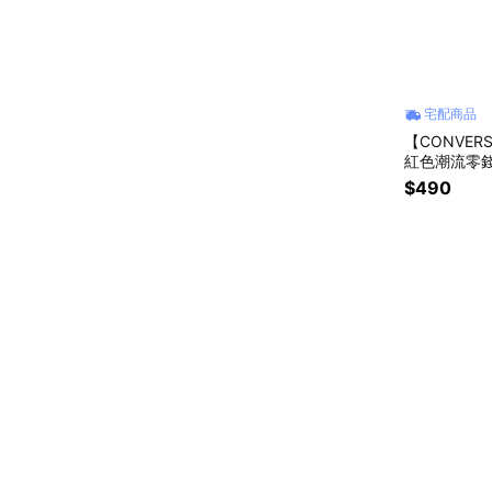
宅配商品
【CONVERSE
紅色潮流零錢包
行耳機包隨身
$490
物 男友禮物