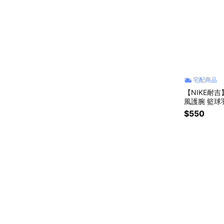
宅配商品
【NIKE耐
風護腕 籃球
透氣 情人節
$550
1586117OS/