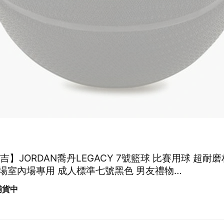
耐吉】JORDAN喬丹LEGACY 7號籃球 比賽用球 超耐
場室內場專用 成人標準七號黑色 男友禮物
5305107/FB2300051)
 補貨中