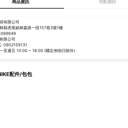
商品資訊
宅配資訊
誠得有限公司
雲林縣虎尾鎮林森路一段157巷3號1樓
099649
得有限公司
0902159131
至週五 10:00 ~ 18:00 (國定例假日除外)
IKE配件/包包