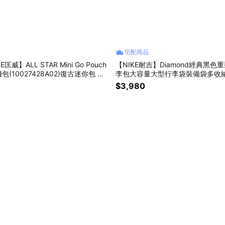
宅配商品
匡威】ALL STAR Mini Go Pouch
【NIKE耐吉】Diamond經典黑色
(10027428A02)復古迷你包 隨
李包大容量大型行李袋裝備袋多收
小收納袋 迷你復古後背包 交換禮
提行李登機包旅行包運動袋(N101217
$3,980
 女友禮物
B3163091)天秤座生日禮物 交換