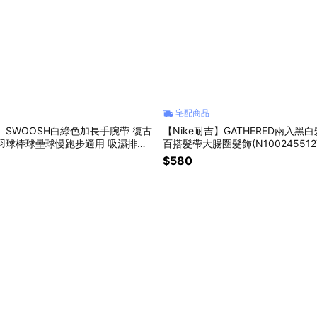
宅配商品
吉】SWOOSH白綠色加長手腕帶 復古
【Nike耐吉】GATHERED兩入黑白
羽球棒球壘球慢跑步適用 吸濕排汗
百搭髮帶大腸圈髮飾(N100245512
禮物 大學交換禮物 男友禮物(N000
球跑步田徑重訓瑜珈適用 運動穿搭
$580
AC2287117)
禮物 女生禮物 送禮推薦 情人節禮