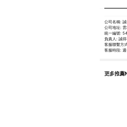
公司名稱: 
公司地址: 
統一編號: 54
負責人: 誠
客服聯繫方式: 
客服時段: 週一
更多推薦N
看更多