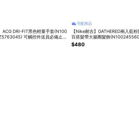
宅配商品
ACG DRI-FIT黑色輕量手套(N100
【Nike耐吉】GATHERED兩入藍粉
/FZ5763045) 可觸控外送員必備止汗
百搭髮帶大腸圈髮飾(N10024556
電保暖單車騎車冬天運動 天蠍座生日
球跑步田徑重訓瑜珈適用 運動穿搭
$480
生生日禮物
禮物 女生禮物 送禮推薦 情人節禮