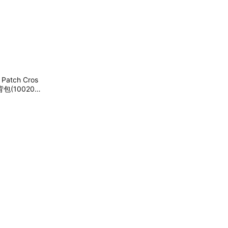
atch Cros
背包(100205
 小迷你包 浪