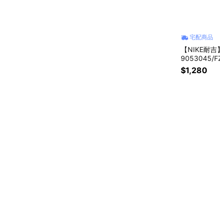
宅配商品
【NIKE耐吉】
9053045
速乾透氣導
$1,280
禮物 男生女