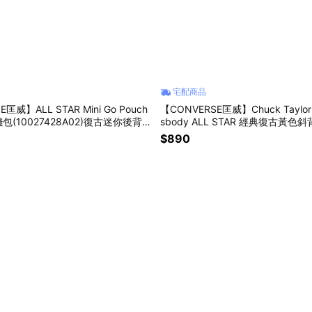
宅配商品
匡威】ALL STAR Mini Go Pouch
【CONVERSE匡威】Chuck Taylor P
(10027428A02)復古迷你後背包
sbody ALL STAR 經典復古黃色斜
身小收納袋 浪漫禮物 交換禮物 男
40A14) 斜跨側背包 多收納單肩包
$890
禮物
漫禮物 女友禮物