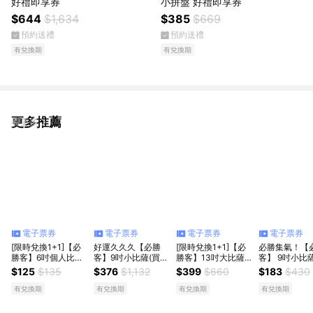
好禮即享券
小拼盤 好禮即享券
$644
$1,634
$385
$669
預約送禮
預約送禮
有兌換期
有兌換期
更多推薦
看更多
電子票券
電子票券
電子票券
電子票券
[限時兌換1+1]【必
好運久久久【必勝
[限時兌換1+1]【必
必勝集氣！【
勝客】6吋個人比薩
客】9吋小比薩(買小
勝客】13吋大比薩
客】 9吋小比
(口味7選1)好禮即享
送大)加贈1.25ml飲
(口味10選1)好禮即
系列(口味10選1
$125
$135
$376
$1,132
$399
$660
$183
$430
券
料好禮即享券
享券
禮即享券
有兌換期
有兌換期
有兌換期
有兌換期