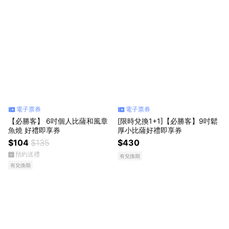
電子票券
電子票券
【必勝客】 6吋個人比薩和風章
[限時兌換1+1]【必勝客】9吋鬆
魚燒 好禮即享券
厚小比薩好禮即享券
$104
$135
$430
預約送禮
有兌換期
有兌換期