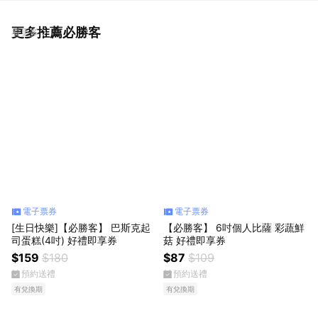
更多推薦必勝客
看更多
電子票券
電子票券
[生日快樂]【必勝客】 巴斯克起
【必勝客】 6吋個人比薩 彩蔬鮮
司蛋糕(4吋) 好禮即享券
菇 好禮即享券
$159
$180
$87
$109
預約送禮
預約送禮
有兌換期
有兌換期