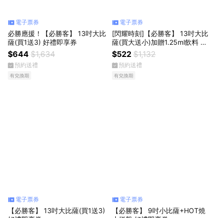
電子票券
電子票券
必勝應援！【必勝客】 13吋大比
[閃耀時刻]【必勝客】 13吋大比
薩(買1送3) 好禮即享券
薩(買大送小)加贈1.25ml飲料 好
禮即享券
$644
$1,634
$522
$1,132
預約送禮
預約送禮
有兌換期
有兌換期
電子票券
電子票券
【必勝客】 13吋大比薩(買1送3)
【必勝客】 9吋小比薩+HOT燒