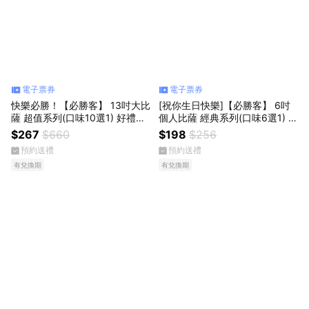
電子票券
電子票券
快樂必勝！【必勝客】 13吋大比
[祝你生日快樂]【必勝客】 6吋
薩 超值系列(口味10選1) 好禮即
個人比薩 經典系列(口味6選1) L
享券
套餐 好禮即享券
$267
$660
$198
$256
預約送禮
預約送禮
有兌換期
有兌換期