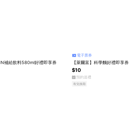
電子票券
IN補給飲料580ml好禮即享券
【萊爾富】科學麵好禮即享券
$10
預約送禮
有兌換期