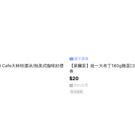
電子票券
i Cafe大杯特濃冰/熱美式咖啡好禮
【萊爾富】統一大布丁180g雞蛋
券
$20
預約送禮
有兌換期