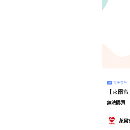
電子票券
【萊爾富
無法購買
萊爾