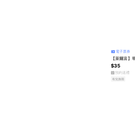
電子票券
【萊爾富】華
$35
預約送禮
有兌換期