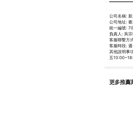
公司名稱: 
公司地址: 
統一編號: 70
負責人: 吳
客服聯繫方式: 
客服時段: 週
其他說明事項:
五10:00~1
更多推薦
看更多