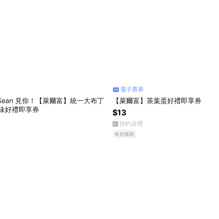
電子票券
Sean 見你！【萊爾富】統一大布丁
【萊爾富】茶葉蛋好禮即享券
口味好禮即享券
$13
預約送禮
有兌換期