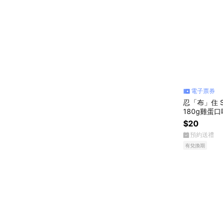
電子票券
忍「布」住 
180g雞蛋
$20
預約送禮
有兌換期