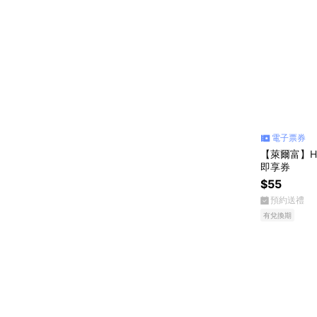
電子票券
【萊爾富】H
即享券
$55
預約送禮
有兌換期