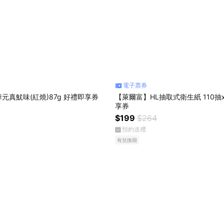
電子票券
元真魷味(紅燒)87g 好禮即享券
【萊爾富】HL抽取式衛生紙 110抽
享券
$199
$264
預約送禮
有兌換期