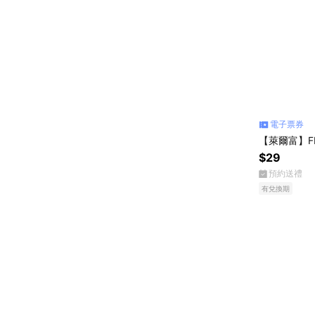
電子票券
【萊爾富】F
$29
預約送禮
有兌換期