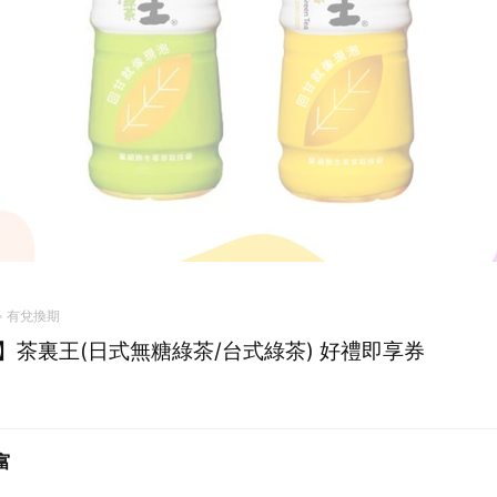
有兌換期
】茶裏王(日式無糖綠茶/台式綠茶) 好禮即享券
富